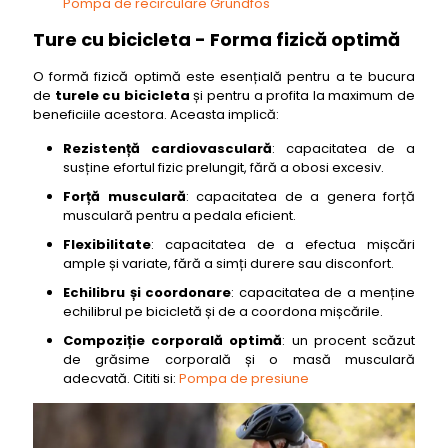
Pompa de recirculare Grundfos
Ture cu bicicleta - Forma fizică optimă
O formă fizică optimă este esențială pentru a te bucura
de
turele cu bicicleta
și pentru a profita la maximum de
beneficiile acestora. Aceasta implică:
Rezistență cardiovasculară
: capacitatea de a
susține efortul fizic prelungit, fără a obosi excesiv.
Forță musculară
: capacitatea de a genera forță
musculară pentru a pedala eficient.
Flexibilitate
: capacitatea de a efectua mișcări
ample și variate, fără a simți durere sau disconfort.
Echilibru și coordonare
: capacitatea de a menține
echilibrul pe bicicletă și de a coordona mișcările.
Compoziție corporală optimă
: un procent scăzut
de grăsime corporală și o masă musculară
adecvată. Cititi si:
Pompa de presiune