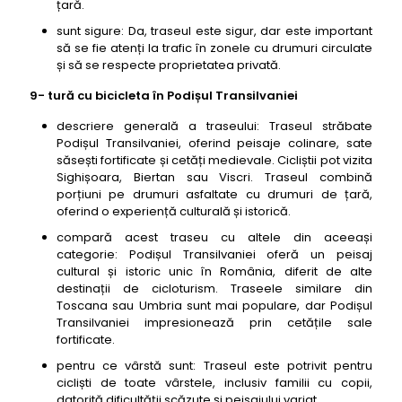
țară.
sunt sigure: Da, traseul este sigur, dar este important
să se fie atenți la trafic în zonele cu drumuri circulate
și să se respecte proprietatea privată.
9- tură cu bicicleta în Podișul Transilvaniei
descriere generală a traseului: Traseul străbate
Podișul Transilvaniei, oferind peisaje colinare, sate
săsești fortificate și cetăți medievale. Cicliștii pot vizita
Sighișoara, Biertan sau Viscri. Traseul combină
porțiuni pe drumuri asfaltate cu drumuri de țară,
oferind o experiență culturală și istorică.
compară acest traseu cu altele din aceeași
categorie: Podișul Transilvaniei oferă un peisaj
cultural și istoric unic în România, diferit de alte
destinații de cicloturism. Traseele similare din
Toscana sau Umbria sunt mai populare, dar Podișul
Transilvaniei impresionează prin cetățile sale
fortificate.
pentru ce vârstă sunt: Traseul este potrivit pentru
cicliști de toate vârstele, inclusiv familii cu copii,
datorită dificultății scăzute și peisajului variat.