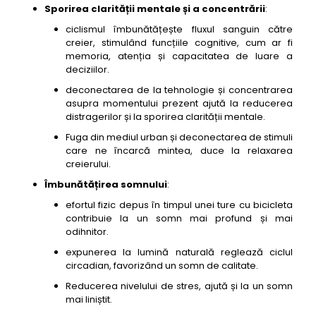
Sporirea clarității mentale și a concentrării
:
ciclismul îmbunătățește fluxul sanguin către
creier, stimulând funcțiile cognitive, cum ar fi
memoria, atenția și capacitatea de luare a
deciziilor.
deconectarea de la tehnologie și concentrarea
asupra momentului prezent ajută la reducerea
distragerilor și la sporirea clarității mentale.
Fuga din mediul urban și deconectarea de stimuli
care ne încarcă mintea, duce la relaxarea
creierului.
Îmbunătățirea somnului
:
efortul fizic depus în timpul unei ture cu bicicleta
contribuie la un somn mai profund și mai
odihnitor.
expunerea la lumină naturală reglează ciclul
circadian, favorizând un somn de calitate.
Reducerea nivelului de stres, ajută și la un somn
mai liniștit.