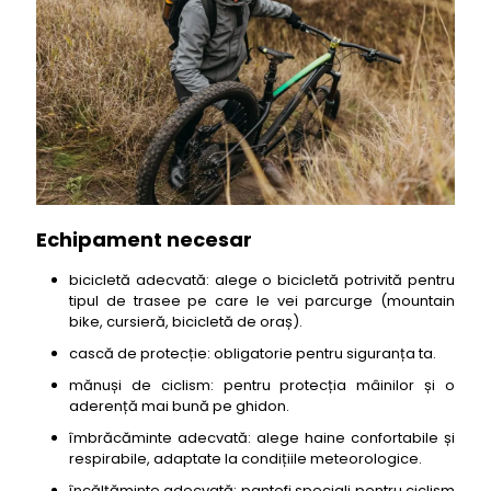
Echipament necesar
bicicletă adecvată: alege o bicicletă potrivită pentru
tipul de trasee pe care le vei parcurge (mountain
bike, cursieră, bicicletă de oraș).
cască de protecție: obligatorie pentru siguranța ta.
mănuși de ciclism: pentru protecția mâinilor și o
aderență mai bună pe ghidon.
îmbrăcăminte adecvată: alege haine confortabile și
respirabile, adaptate la condițiile meteorologice.
încălțăminte adecvată: pantofi speciali pentru ciclism