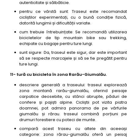
autenticitate și sălbăticie.
pentru ce vârstă sunt: Traseul este recomandat
cicliștilor experimentați, cu o bună condiție fizică,
datorită lungimii și dificultății variate.
cum trebuie întrebuințate: Se recomandă utilizarea
bicicletelor de tip mountain bike sau trekking,
echipate cu bagaje pentru ture lungi.
sunt sigure: Da, traseul este sigur, dar este important
să se respecte marcajele și să se fie pregătit pentru
ture lungi.
11- tură cu bicicleta în zona Rarău-Giumalău.
descriere generală a traseului: traseul explorează
zona montană rarău-giumalău, oferind peisaje
carpatice deosebite, cu stânci abrupte, păduri de
conifere și pajiști alpine. Cicliștii pot vizita piatra
doamnei, pot admira panorama de pe vârfurile
giumalău și rărau. traseul combină porțiuni pe
drumuri forestiere cu poteci de munte.
compară acest traseu cu altele din aceeași
categorie: zona rărau-giumalău oferă un peisaj