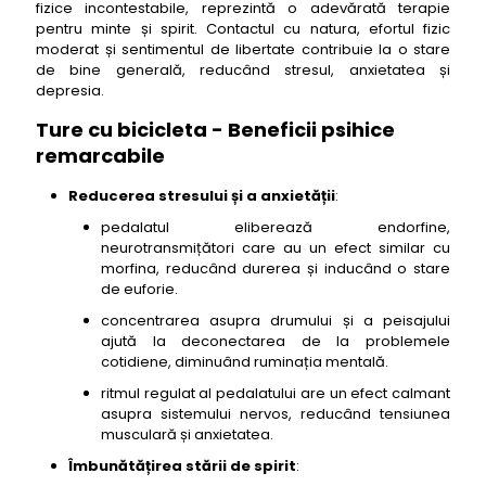
fizice incontestabile, reprezintă o adevărată terapie
pentru minte și spirit. Contactul cu natura, efortul fizic
moderat și sentimentul de libertate contribuie la o stare
de bine generală, reducând stresul, anxietatea și
depresia.
Ture cu bicicleta - Beneficii psihice
remarcabile
Reducerea stresului și a anxietății
:
pedalatul eliberează endorfine,
neurotransmițători care au un efect similar cu
morfina, reducând durerea și inducând o stare
de euforie.
concentrarea asupra drumului și a peisajului
ajută la deconectarea de la problemele
cotidiene, diminuând ruminația mentală.
ritmul regulat al pedalatului are un efect calmant
asupra sistemului nervos, reducând tensiunea
musculară și anxietatea.
Îmbunătățirea stării de spirit
: