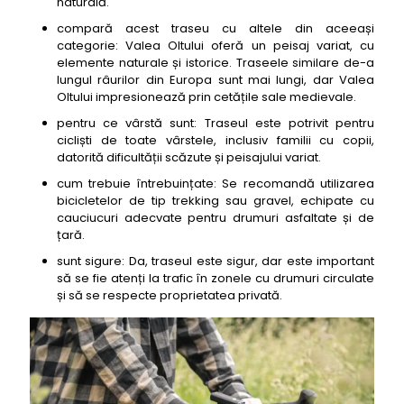
naturală.
compară acest traseu cu altele din aceeași
categorie: Valea Oltului oferă un peisaj variat, cu
elemente naturale și istorice. Traseele similare de-a
lungul râurilor din Europa sunt mai lungi, dar Valea
Oltului impresionează prin cetățile sale medievale.
pentru ce vârstă sunt: Traseul este potrivit pentru
cicliști de toate vârstele, inclusiv familii cu copii,
datorită dificultății scăzute și peisajului variat.
cum trebuie întrebuințate: Se recomandă utilizarea
bicicletelor de tip trekking sau gravel, echipate cu
cauciucuri adecvate pentru drumuri asfaltate și de
țară.
sunt sigure: Da, traseul este sigur, dar este important
să se fie atenți la trafic în zonele cu drumuri circulate
și să se respecte proprietatea privată.