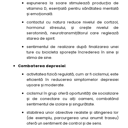
expunerea la soare stimulează producția de
vitamina D, esențială pentru sănătatea mentală
și emoțională.
contactul cu natura reduce nivelul de cortizol,
hormonul stresului, și crește nivelul de
serotonină, neurotransmițătorul care reglează
starea de spirit.
sentimentul de realizare după finalizarea unei
ture cu bicicleta sporește încrederea în sine și
stima de sine.
Combaterea depresiei
:
activitatea fizică regulată, cum ar fi ciclismul, este
eficientă în reducerea simptomelor depresiei
ușoare și moderate.
ciclismul în grup oferă oportunități de socializare
și de conectare cu alți oameni, combatând
sentimentul de izolare și singurătate.
stabilirea unor obiective realiste și atingerea lor
(de exemplu, parcurgerea unui anumit traseu)
oferă un sentiment de control și de sens.