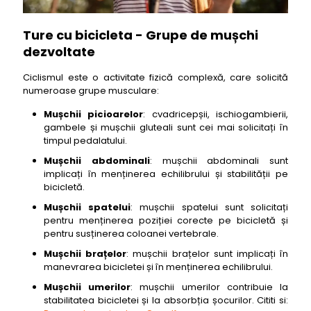
Ture cu bicicleta - Grupe de mușchi
dezvoltate
Ciclismul este o activitate fizică complexă, care solicită
numeroase grupe musculare:
Mușchii picioarelor
: cvadricepșii, ischiogambierii,
gambele și mușchii gluteali sunt cei mai solicitați în
timpul pedalatului.
Mușchii abdominali
: mușchii abdominali sunt
implicați în menținerea echilibrului și stabilității pe
bicicletă.
Mușchii spatelui
: mușchii spatelui sunt solicitați
pentru menținerea poziției corecte pe bicicletă și
pentru susținerea coloanei vertebrale.
Mușchii brațelor
: mușchii brațelor sunt implicați în
manevrarea bicicletei și în menținerea echilibrului.
Mușchii umerilor
: mușchii umerilor contribuie la
stabilitatea bicicletei și la absorbția șocurilor. Cititi si: