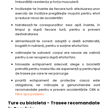
îmbunătăți rezistența și forța musculară.
încălzește-te înainte de fiecare tură: efectuarea unor
exerciții de încălzire pregătește mușchii pentru efort
și reduce riscul de accidentări.
hidratează-te corespunzător: bea apă înainte, în
timpul și după fiecare tură, pentru a preveni
deshidratarea.
alimentează-te corect: adoptă o dietă echilibrată,
bogată în nutrienți, pentru a susține efortul fizic.
odihnește-te suficient: corpul are nevoie de odihnă
pentru a se recupera după efortul fizic.
folosește echipament adecvat: alege o bicicletă
potrivită pentru nivelul tău de experiență și pentru tipul
de trasee pe care le vei parcurge.
poartă echipament de protecție: casca este
obligatorie, iar mănușile și genunchierele sunt
recomandate pentru a preveni accidentările. Cititi si:
Filtre apa potabila
Ture cu bicicleta - Trasee recomandate