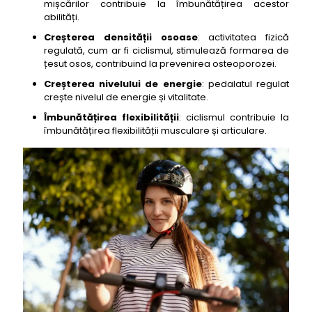
mișcărilor contribuie la îmbunătățirea acestor
abilități.
Creșterea densității osoase
: activitatea fizică
regulată, cum ar fi ciclismul, stimulează formarea de
țesut osos, contribuind la prevenirea osteoporozei.
Creșterea nivelului de energie
: pedalatul regulat
crește nivelul de energie și vitalitate.
Îmbunătățirea flexibilității
: ciclismul contribuie la
îmbunătățirea flexibilității musculare și articulare.