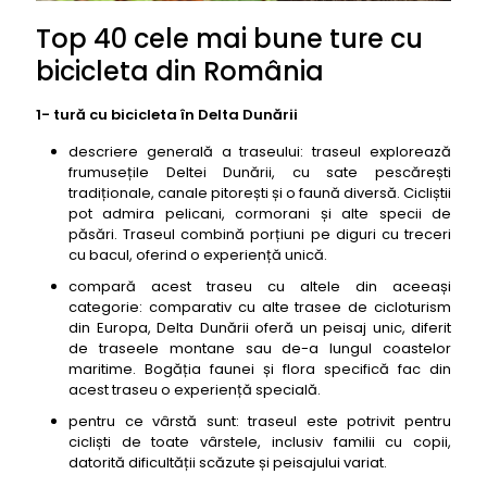
Top 40 cele mai bune ture cu
bicicleta din România
1- tură cu bicicleta în Delta Dunării
descriere generală a traseului: traseul explorează
frumusețile Deltei Dunării, cu sate pescărești
tradiționale, canale pitorești și o faună diversă. Cicliștii
pot admira pelicani, cormorani și alte specii de
păsări. Traseul combină porțiuni pe diguri cu treceri
cu bacul, oferind o experiență unică.
compară acest traseu cu altele din aceeași
categorie: comparativ cu alte trasee de cicloturism
din Europa, Delta Dunării oferă un peisaj unic, diferit
de traseele montane sau de-a lungul coastelor
maritime. Bogăția faunei și flora specifică fac din
acest traseu o experiență specială.
pentru ce vârstă sunt: traseul este potrivit pentru
cicliști de toate vârstele, inclusiv familii cu copii,
datorită dificultății scăzute și peisajului variat.