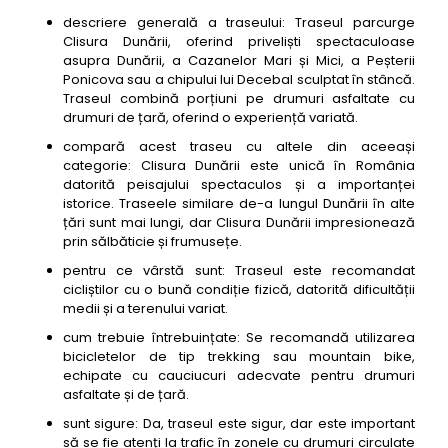
descriere generală a traseului: Traseul parcurge
Clisura Dunării, oferind priveliști spectaculoase
asupra Dunării, a Cazanelor Mari și Mici, a Peșterii
Ponicova sau a chipului lui Decebal sculptat în stâncă.
Traseul combină porțiuni pe drumuri asfaltate cu
drumuri de țară, oferind o experiență variată.
compară acest traseu cu altele din aceeași
categorie: Clisura Dunării este unică în România
datorită peisajului spectaculos și a importanței
istorice. Traseele similare de-a lungul Dunării în alte
țări sunt mai lungi, dar Clisura Dunării impresionează
prin sălbăticie și frumusețe.
pentru ce vârstă sunt: Traseul este recomandat
cicliștilor cu o bună condiție fizică, datorită dificultății
medii și a terenului variat.
cum trebuie întrebuințate: Se recomandă utilizarea
bicicletelor de tip trekking sau mountain bike,
echipate cu cauciucuri adecvate pentru drumuri
asfaltate și de țară.
sunt sigure: Da, traseul este sigur, dar este important
să se fie atenți la trafic în zonele cu drumuri circulate