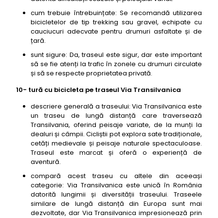
cum trebuie întrebuințate: Se recomandă utilizarea
bicicletelor de tip trekking sau gravel, echipate cu
cauciucuri adecvate pentru drumuri asfaltate și de
țară.
sunt sigure: Da, traseul este sigur, dar este important
să se fie atenți la trafic în zonele cu drumuri circulate
și să se respecte proprietatea privată.
10- tură cu bicicleta pe traseul Via Transilvanica
descriere generală a traseului: Via Transilvanica este
un traseu de lungă distanță care traversează
Transilvania, oferind peisaje variate, de la munți la
dealuri și câmpii. Cicliștii pot explora sate tradiționale,
cetăți medievale și peisaje naturale spectaculoase.
Traseul este marcat și oferă o experiență de
aventură.
compară acest traseu cu altele din aceeași
categorie: Via Transilvanica este unică în România
datorită lungimii și diversității traseului. Traseele
similare de lungă distanță din Europa sunt mai
dezvoltate, dar Via Transilvanica impresionează prin