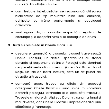
datorită dificultății ridicate.
cum trebuie întrebuințate: se recomandă utilizarea
bicicletelor de tip mountain bike sau cursieră,
echipate cu frâne performante și cauciucuri
adecvate.
sunt sigure: da, cu condiția respectării regulilor de
circulație și a adaptării vitezei la condițiile de drum.
3- tură cu bicicleta în Cheile Bicazului
descriere generală a traseului: traseul traversează
Cheile Bicazului, un defileu spectaculos cu stânci
abrupte și serpentine strânse. Peisajul este dominat
de pereții verticali ai cheilor și de râul Bicaz. Lacul
Roșu, un lac de baraj natural, este un alt punct de
atracție al traseului.
compară acest traseu cu altele din aceeași
categorie: Cheile Bicazului sunt unice în România
datorită peisajului dramatic și a dificultății traseului.
Traseele similare din Alpi sau Dolomiți sunt mai lungi și
mai diverse, dar Cheile Bicazului impresionează prin
sălbăticie și frumusețe.