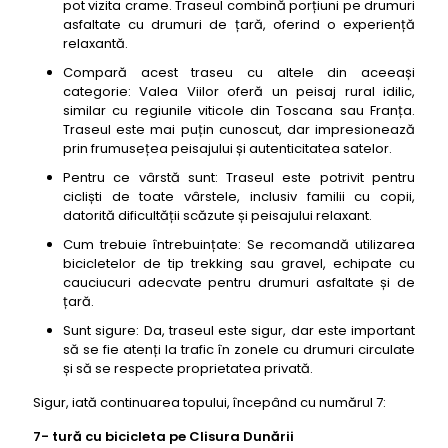
pot vizita crame. Traseul combină porțiuni pe drumuri
asfaltate cu drumuri de țară, oferind o experiență
relaxantă.
Compară acest traseu cu altele din aceeași
categorie: Valea Viilor oferă un peisaj rural idilic,
similar cu regiunile viticole din Toscana sau Franța.
Traseul este mai puțin cunoscut, dar impresionează
prin frumusețea peisajului și autenticitatea satelor.
Pentru ce vârstă sunt: Traseul este potrivit pentru
cicliști de toate vârstele, inclusiv familii cu copii,
datorită dificultății scăzute și peisajului relaxant.
Cum trebuie întrebuințate: Se recomandă utilizarea
bicicletelor de tip trekking sau gravel, echipate cu
cauciucuri adecvate pentru drumuri asfaltate și de
țară.
Sunt sigure: Da, traseul este sigur, dar este important
să se fie atenți la trafic în zonele cu drumuri circulate
și să se respecte proprietatea privată.
Sigur, iată continuarea topului, începând cu numărul 7:
7- tură cu bicicleta pe Clisura Dunării