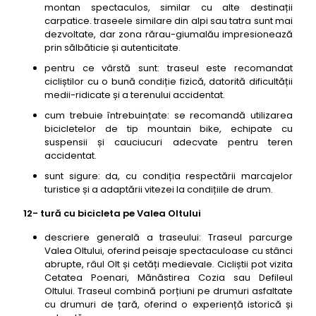
montan spectaculos, similar cu alte destinații
carpatice. traseele similare din alpi sau tatra sunt mai
dezvoltate, dar zona rărau-giumalău impresionează
prin sălbăticie și autenticitate.
pentru ce vârstă sunt: traseul este recomandat
cicliștilor cu o bună condiție fizică, datorită dificultății
medii-ridicate și a terenului accidentat.
cum trebuie întrebuințate: se recomandă utilizarea
bicicletelor de tip mountain bike, echipate cu
suspensii și cauciucuri adecvate pentru teren
accidentat.
sunt sigure: da, cu condiția respectării marcajelor
turistice și a adaptării vitezei la condițiile de drum.
12- tură cu bicicleta pe Valea Oltului
descriere generală a traseului: Traseul parcurge
Valea Oltului, oferind peisaje spectaculoase cu stânci
abrupte, râul Olt și cetăți medievale. Cicliștii pot vizita
Cetatea Poenari, Mănăstirea Cozia sau Defileul
Oltului. Traseul combină porțiuni pe drumuri asfaltate
cu drumuri de țară, oferind o experiență istorică și