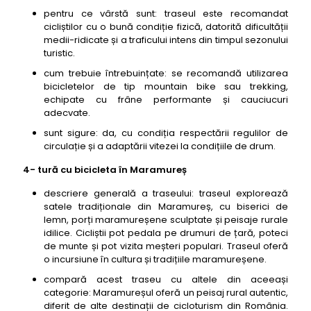
pentru ce vârstă sunt: traseul este recomandat
cicliștilor cu o bună condiție fizică, datorită dificultății
medii-ridicate și a traficului intens din timpul sezonului
turistic.
cum trebuie întrebuințate: se recomandă utilizarea
bicicletelor de tip mountain bike sau trekking,
echipate cu frâne performante și cauciucuri
adecvate.
sunt sigure: da, cu condiția respectării regulilor de
circulație și a adaptării vitezei la condițiile de drum.
4- tură cu bicicleta în Maramureș
descriere generală a traseului: traseul explorează
satele tradiționale din Maramureș, cu biserici de
lemn, porți maramureșene sculptate și peisaje rurale
idilice. Cicliștii pot pedala pe drumuri de țară, poteci
de munte și pot vizita meșteri populari. Traseul oferă
o incursiune în cultura și tradițiile maramureșene.
compară acest traseu cu altele din aceeași
categorie: Maramureșul oferă un peisaj rural autentic,
diferit de alte destinații de cicloturism din România.