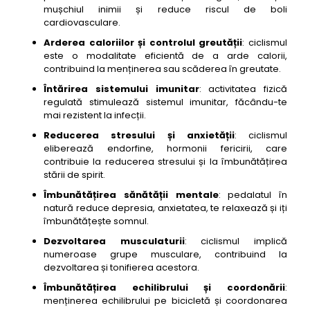
mușchiul inimii și reduce riscul de boli
cardiovasculare.
Arderea caloriilor și controlul greutății
: ciclismul
este o modalitate eficientă de a arde calorii,
contribuind la menținerea sau scăderea în greutate.
Întărirea sistemului imunitar
: activitatea fizică
regulată stimulează sistemul imunitar, făcându-te
mai rezistent la infecții.
Reducerea stresului și anxietății
: ciclismul
eliberează endorfine, hormonii fericirii, care
contribuie la reducerea stresului și la îmbunătățirea
stării de spirit.
Îmbunătățirea sănătății mentale
: pedalatul în
natură reduce depresia, anxietatea, te relaxează și iți
îmbunătățește somnul.
Dezvoltarea musculaturii
: ciclismul implică
numeroase grupe musculare, contribuind la
dezvoltarea și tonifierea acestora.
Îmbunătățirea echilibrului și coordonării
:
menținerea echilibrului pe bicicletă și coordonarea