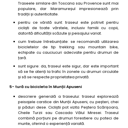
Traseele similare din Toscana sau Provence sunt mai
populare, dar Maramureșul impresionează prin
tradiții și autenticitate.
pentru ce vârstă sunt: traseul este potrivit pentru
cicliști de toate vârstele, inclusiv familii cu copii,
datorită dificultății scăzute și peisajului variat.
cum trebuie întrebuințate: se recomandă utilizarea
bicicletelor de tip trekking sau mountain bike,
echipate cu cauciucuri adecvate pentru drumuri de
țară.
sunt sigure: da, traseul este sigur, dar este important
să se fie atenți la trafic în zonele cu drumuri circulate
și să se respecte proprietatea privată.
5- tură cu bicicleta în Munții Apuseni
descriere generală a traseului: traseul explorează
peisajele carstice din Munții Apuseni, cu peșteri, chei
și păduri dese. Cicliștii pot vizita Peștera Scărișoara,
Cheile Turzii sau Cascada Vălul Miresei. Traseul
combină porțiuni pe drumuri forestiere cu poteci de
munte, oferind o experiență variată.