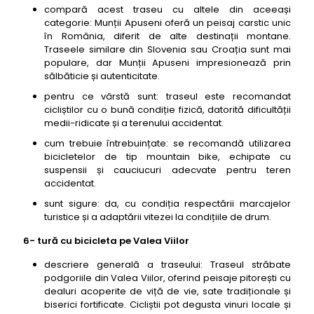
compară acest traseu cu altele din aceeași
categorie: Munții Apuseni oferă un peisaj carstic unic
în România, diferit de alte destinații montane.
Traseele similare din Slovenia sau Croația sunt mai
populare, dar Munții Apuseni impresionează prin
sălbăticie și autenticitate.
pentru ce vârstă sunt: traseul este recomandat
cicliștilor cu o bună condiție fizică, datorită dificultății
medii-ridicate și a terenului accidentat.
cum trebuie întrebuințate: se recomandă utilizarea
bicicletelor de tip mountain bike, echipate cu
suspensii și cauciucuri adecvate pentru teren
accidentat.
sunt sigure: da, cu condiția respectării marcajelor
turistice și a adaptării vitezei la condițiile de drum.
6- tură cu bicicleta pe Valea Viilor
descriere generală a traseului: Traseul străbate
podgoriile din Valea Viilor, oferind peisaje pitorești cu
dealuri acoperite de viță de vie, sate tradiționale și
biserici fortificate. Cicliștii pot degusta vinuri locale și