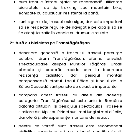
cum trebuie întrebuințate: se recomandă utilizarea
bicicletelor de tip trekking sau mountain bike,
echipate cu cauciucuri rezistente la pană.
sunt sigure: da, traseul este sigur, dar este important
să se respecte regulile de navigație pe apă și să se
fie atenți la trafic în zonele cu drumuri circulate.
2- tură cu bicicleta pe Transfăgărășan
descriere generală a traseului: traseul parcurge
celebrul drum Transfăgărășan, oferind priveliști
spectaculoase asupra Munților Făgăraș. Urcări
abrupte și coborâri rapide pun la încercare
rezistența cicliștilor, dar peisajul montan
compensează efortul. Lacul Bâlea și tunelul de la
Bâlea Cascadă sunt puncte de atracție importante.
compară acest traseu cu altele din aceeași
categorie: Transfăgărășanul este unic în România
datorită altitudinii și peisajului spectaculos. Traseele
similare din Alpi sau Pirinei sunt mai lungi și mai dificile,
dar oferă și ele experiențe montane de neuitat.
pentru ce vârstă sunt: traseul este recomandat
cicliștilor experimentați, cu o bună condiție fizică,