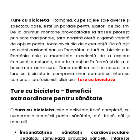
Ture cu bicicleta
- România, cu peisajele sale diverse și
spectaculoase, este un paradis pentru iubitorii de ciclism.
De la drumuri montane provocatoare la trasee pitorești
prin sate tradiționale, țara noastră oferă o gamă variată
de opțiuni pentru toate nivelurile de experiență. Fie că ești
un ciclist pasionat sau un începător, o tură cu bicicleta în
România este o modalitate excelentă de a explora
frumusețile naturale, de a te menține în formă și de a te
bucura de aerul curat. Daca doriti sa iesiti in natura la o
tura cu bicicleta in compania unor oameni cu interese
comune si profesionisti click aici:
ture cu bicicleta
.
Ture cu bicicleta - Beneficii
extraordinare pentru sănătate
O
tura cu bicicleta
este o activitate fizică complexă, cu
numeroase beneficii pentru sănătate, atât fizică, cât și
mentală:
Îmbunătățirea sănătății cardiovasculare
:
pedalatul stimulează circulația sângelui, întărește