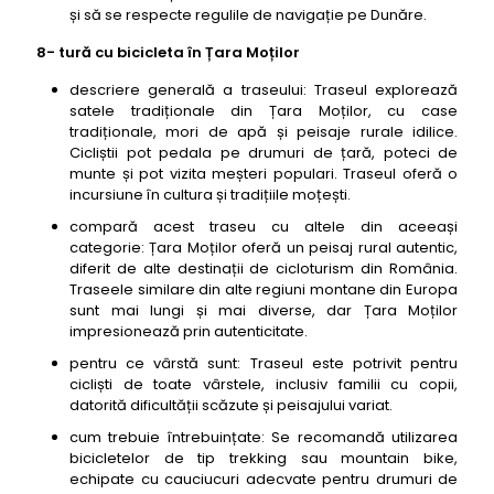
și să se respecte regulile de navigație pe Dunăre.
8- tură cu bicicleta în Țara Moților
descriere generală a traseului: Traseul explorează
satele tradiționale din Țara Moților, cu case
tradiționale, mori de apă și peisaje rurale idilice.
Cicliștii pot pedala pe drumuri de țară, poteci de
munte și pot vizita meșteri populari. Traseul oferă o
incursiune în cultura și tradițiile moțești.
compară acest traseu cu altele din aceeași
categorie: Țara Moților oferă un peisaj rural autentic,
diferit de alte destinații de cicloturism din România.
Traseele similare din alte regiuni montane din Europa
sunt mai lungi și mai diverse, dar Țara Moților
impresionează prin autenticitate.
pentru ce vârstă sunt: Traseul este potrivit pentru
cicliști de toate vârstele, inclusiv familii cu copii,
datorită dificultății scăzute și peisajului variat.
cum trebuie întrebuințate: Se recomandă utilizarea
bicicletelor de tip trekking sau mountain bike,
echipate cu cauciucuri adecvate pentru drumuri de