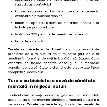
sau adidași confortabili.
kit de reparare a bicicletei: pentru a remedia
eventualele probleme tehnice.
bidon cu apă sau sistem de hidratare: pentru a te
hidrata pe parcursul turei.
hartă sau GPS: pentru a te orienta pe traseu.
trusa de prim ajutor.
Turele cu bicicleta în România
sunt o modalitate
excelentă de a te bucura de frumusețile țării, de a te
menține în formă și de a-ți îmbunătăți sănătatea. Cu o
varietate de trasee spectaculoase și cu numeroase
beneficii pentru sănătate, ciclismul este o activitate fizică
completă și accesibilă
Turele cu bicicleta: o oază de sănătate
mentală în mijlocul naturii
În ritmul alert al vieții moderne, găsirea unor modalități
eficiente de a ne menține sănătatea mentală poate fi o
provocare.
Turele cu bicicleta
, dincolo de beneficiile