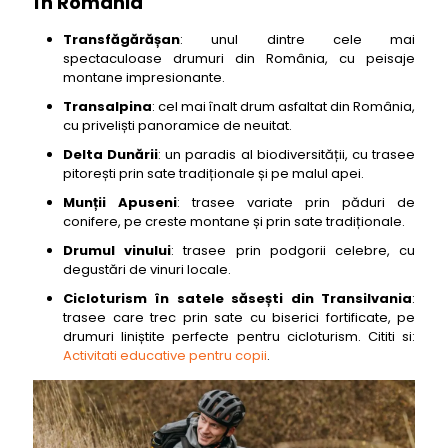
în România
Transfăgărășan
: unul dintre cele mai
spectaculoase drumuri din România, cu peisaje
montane impresionante.
Transalpina
: cel mai înalt drum asfaltat din România,
cu priveliști panoramice de neuitat.
Delta Dunării
: un paradis al biodiversității, cu trasee
pitorești prin sate tradiționale și pe malul apei.
Munții Apuseni
: trasee variate prin păduri de
conifere, pe creste montane și prin sate tradiționale.
Drumul vinului
: trasee prin podgorii celebre, cu
degustări de vinuri locale.
Cicloturism în satele săsești din Transilvania
:
trasee care trec prin sate cu biserici fortificate, pe
drumuri liniștite perfecte pentru cicloturism. Cititi si:
Activitati educative pentru copii
.