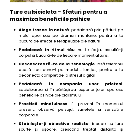
Ture cu bicicleta - Sfaturi pentru a
maximiza beneficiile psihice
Alege trasee în natură
: pedalează prin păduri, pe
malul apei sau pe drumuri montane, pentru a te
bucura de efectele terapeutice ale naturii.
Pedalează în ritmul tău
: nu te forța, ascultă-ți
corpul și bucură-te de fiecare moment al turei.
Deconectează-te de la tehnologie
: lasă telefonul
acasă sau pune-l pe modul silențios, pentru a te
deconecta complet de la stresul digital.
Pedalează în compania unor prieteni
:
socializarea și împărtășirea experiențelor sporesc
beneficiile psihice ale ciclismului.
Practică mindfulness
: fii prezent în momentul
prezent, observă peisajul, sunetele și senzațiile
corporale.
Stabilește-ți obiective realiste
: începe cu ture
scurte și ușoare, crescând treptat distanța și