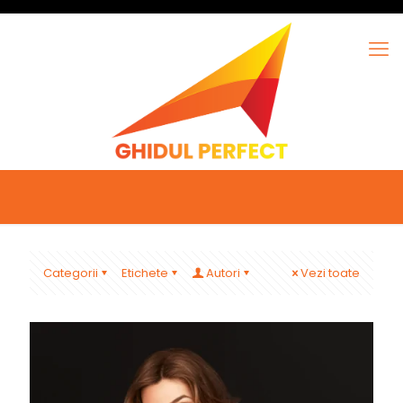
Categorii
Etichete
Autori
Vezi toate