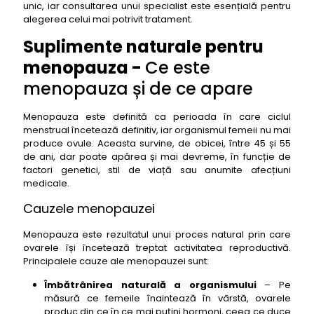
unic, iar consultarea unui specialist este esențială pentru
alegerea celui mai potrivit tratament.
Suplimente naturale pentru
menopauza -
Ce este
menopauza și de ce apare
Menopauza este definită ca perioada în care ciclul
menstrual încetează definitiv, iar organismul femeii nu mai
produce ovule. Aceasta survine, de obicei, între 45 și 55
de ani, dar poate apărea și mai devreme, în funcție de
factori genetici, stil de viață sau anumite afecțiuni
medicale.
Cauzele menopauzei
Menopauza este rezultatul unui proces natural prin care
ovarele își încetează treptat activitatea reproductivă.
Principalele cauze ale menopauzei sunt:
Îmbătrânirea naturală a organismului
– Pe
măsură ce femeile înaintează în vârstă, ovarele
produc din ce în ce mai puțini hormoni, ceea ce duce