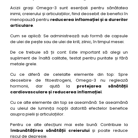
Acizii grași Omega-3 sunt esențiali pentru sănătatea
inimii, creierului și articulațiilor, fiind deosebit de benefici în
menopauză pentru
reducerea inflamației și a durerilor
articulare
.
Cum se aplică: Se administrează sub formă de capsule
de ulei de pește sau de ulei de krill, zilnic, în timpul mesei.
De ce trebuie să ții cont: Este important să alegi un
supliment de înaltă calitate, testat pentru puritate și fără
metale grele.
Cu ce diferă de celelalte elemente din top: Spre
deosebire de fitoestrogeni, Omega-3 nu reglează
hormonii, dar ajută la
protejarea sănătății
cardiovasculare și reducerea inflamației
.
Cu ce alte elemente din top se aseamănă: Se aseamănă
cu uleiul de luminița nopții datorită efectelor benefice
asupra pielii și articulațiilor.
Pentru ce alte afecțiuni mai este bună: Contribuie la
îmbunătățirea sănătății creierului
și poate reduce
riscul de depresie.