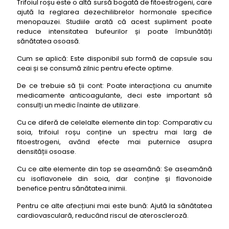
Trifoiul roșu este o altă sursă bogată de fitoestrogeni, care
ajută la reglarea dezechilibrelor hormonale specifice
menopauzei. Studiile arată că acest supliment poate
reduce intensitatea bufeurilor și poate îmbunătăți
sănătatea osoasă.
Cum se aplică: Este disponibil sub formă de capsule sau
ceai și se consumă zilnic pentru efecte optime.
De ce trebuie să ții cont: Poate interacționa cu anumite
medicamente anticoagulante, deci este important să
consulți un medic înainte de utilizare.
Cu ce diferă de celelalte elemente din top: Comparativ cu
soia, trifoiul roșu conține un spectru mai larg de
fitoestrogeni, având efecte mai puternice asupra
densității osoase.
Cu ce alte elemente din top se aseamănă: Se aseamănă
cu isoflavonele din soia, dar conține și flavonoide
benefice pentru sănătatea inimii.
Pentru ce alte afecțiuni mai este bună: Ajută la sănătatea
cardiovasculară, reducând riscul de ateroscleroză.