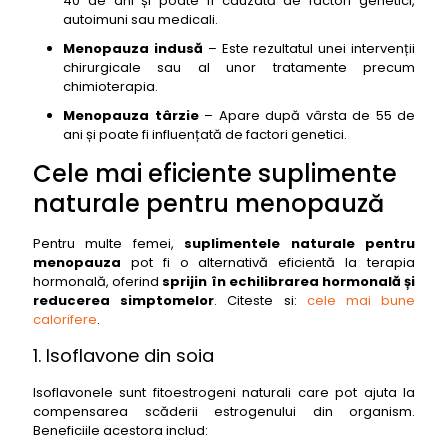
40 de ani și poate fi cauzată de factori genetici,
autoimuni sau medicali.
Menopauza indusă
– Este rezultatul unei intervenții
chirurgicale sau al unor tratamente precum
chimioterapia.
Menopauza târzie
– Apare după vârsta de 55 de
ani și poate fi influențată de factori genetici.
Cele mai eficiente suplimente
naturale pentru menopauză
Pentru multe femei,
suplimentele naturale pentru
menopauza
pot fi o alternativă eficientă la terapia
hormonală, oferind
sprijin în echilibrarea hormonală și
reducerea simptomelor
. Citeste si:
cele mai bune
calorifere
.
1. Isoflavone din soia
Isoflavonele sunt fitoestrogeni naturali care pot ajuta la
compensarea scăderii estrogenului din organism.
Beneficiile acestora includ: