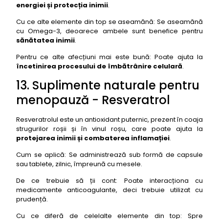
energiei și protecția inimii
.
Cu ce alte elemente din top se aseamănă: Se aseamănă
cu Omega-3, deoarece ambele sunt benefice pentru
sănătatea inimii
.
Pentru ce alte afecțiuni mai este bună: Poate ajuta la
încetinirea procesului de îmbătrânire celulară
.
13. Suplimente naturale pentru
menopauză - Resveratrol
Resveratrolul este un antioxidant puternic, prezent în coaja
strugurilor roșii și în vinul roșu, care poate ajuta la
protejarea inimii și combaterea inflamației
.
Cum se aplică: Se administrează sub formă de capsule
sau tablete, zilnic, împreună cu mesele.
De ce trebuie să ții cont: Poate interacționa cu
medicamente anticoagulante, deci trebuie utilizat cu
prudență.
Cu ce diferă de celelalte elemente din top: Spre