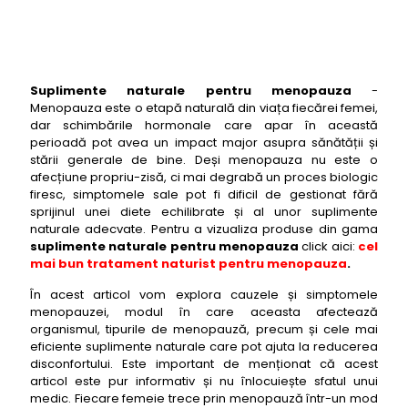
Suplimente naturale pentru menopauza
-
Menopauza este o etapă naturală din viața fiecărei femei,
dar schimbările hormonale care apar în această
perioadă pot avea un impact major asupra sănătății și
stării generale de bine. Deși menopauza nu este o
afecțiune propriu-zisă, ci mai degrabă un proces biologic
firesc, simptomele sale pot fi dificil de gestionat fără
sprijinul unei diete echilibrate și al unor suplimente
naturale adecvate. Pentru a vizualiza produse din gama
suplimente naturale pentru menopauza
click aici:
cel
mai bun tratament naturist pentru menopauza
.
În acest articol vom explora cauzele și simptomele
menopauzei, modul în care aceasta afectează
organismul, tipurile de menopauză, precum și cele mai
eficiente suplimente naturale care pot ajuta la reducerea
disconfortului. Este important de menționat că acest
articol este pur informativ și nu înlocuiește sfatul unui
medic. Fiecare femeie trece prin menopauză într-un mod