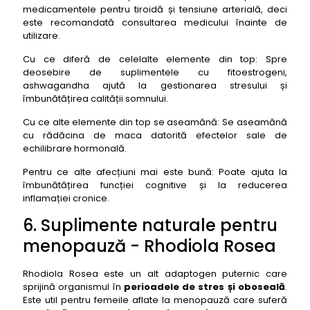
medicamentele pentru tiroidă și tensiune arterială, deci
este recomandată consultarea medicului înainte de
utilizare.
Cu ce diferă de celelalte elemente din top: Spre
deosebire de suplimentele cu fitoestrogeni,
ashwagandha ajută la gestionarea stresului și
îmbunătățirea calității somnului.
Cu ce alte elemente din top se aseamănă: Se aseamănă
cu rădăcina de maca datorită efectelor sale de
echilibrare hormonală.
Pentru ce alte afecțiuni mai este bună: Poate ajuta la
îmbunătățirea funcției cognitive și la reducerea
inflamației cronice.
6. Suplimente naturale pentru
menopauză - Rhodiola Rosea
Rhodiola Rosea este un alt adaptogen puternic care
sprijină organismul în
perioadele de stres și oboseală
.
Este util pentru femeile aflate la menopauză care suferă