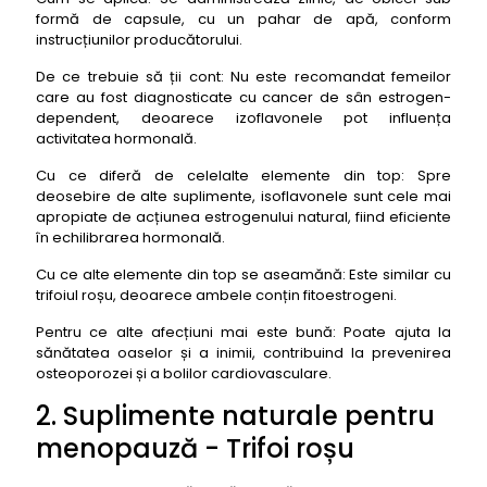
formă de capsule, cu un pahar de apă, conform
instrucțiunilor producătorului.
De ce trebuie să ții cont: Nu este recomandat femeilor
care au fost diagnosticate cu cancer de sân estrogen-
dependent, deoarece izoflavonele pot influența
activitatea hormonală.
Cu ce diferă de celelalte elemente din top: Spre
deosebire de alte suplimente, isoflavonele sunt cele mai
apropiate de acțiunea estrogenului natural, fiind eficiente
în echilibrarea hormonală.
Cu ce alte elemente din top se aseamănă: Este similar cu
trifoiul roșu, deoarece ambele conțin fitoestrogeni.
Pentru ce alte afecțiuni mai este bună: Poate ajuta la
sănătatea oaselor și a inimii, contribuind la prevenirea
osteoporozei și a bolilor cardiovasculare.
2. Suplimente naturale pentru
menopauză - Trifoi roșu