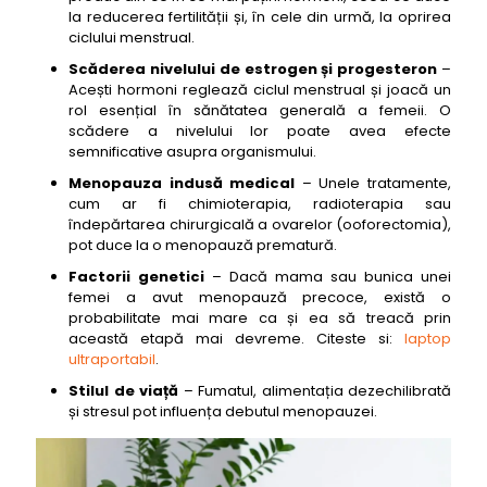
la reducerea fertilității și, în cele din urmă, la oprirea
ciclului menstrual.
Scăderea nivelului de estrogen și progesteron
–
Acești hormoni reglează ciclul menstrual și joacă un
rol esențial în sănătatea generală a femeii. O
scădere a nivelului lor poate avea efecte
semnificative asupra organismului.
Menopauza indusă medical
– Unele tratamente,
cum ar fi chimioterapia, radioterapia sau
îndepărtarea chirurgicală a ovarelor (ooforectomia),
pot duce la o menopauză prematură.
Factorii genetici
– Dacă mama sau bunica unei
femei a avut menopauză precoce, există o
probabilitate mai mare ca și ea să treacă prin
această etapă mai devreme. Citeste si:
laptop
ultraportabil
.
Stilul de viață
– Fumatul, alimentația dezechilibrată
și stresul pot influența debutul menopauzei.