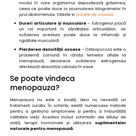
modul în care organismul depozitează grăsimea,
ceea ce poate duce la acumularea kilogramelor în
jurul abdomenului. Citeste si:
pavele de cauciuc
.
Dureri articulare și musculare
– Estrogenul joacă
un rol important în sănătatea articulațiilor, iar
scăderea acestuia poate duce la inflamații și
rigiditate musculară.
Pierderea densității osoase
– Osteoporoza este o
problemă comună în rândul femeilor aflate la
menopauză, deoarece scăderea estrogenului
afectează absorbția calciului în oase.
Se poate vindeca
menopauza?
Menopauza nu este o boală, deci nu necesită un
tratament curativ. În schimb, există numeroase metode
pentru a gestiona simptomele și pentru a îmbunătăți
calitatea vieții. Acestea includ schimbări ale stilului de
viață, terapii hormonale și utilizarea
suplimentelor
naturale
pentru menopauză.