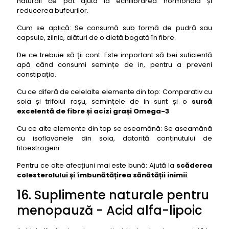
naturali ce pot ajuta la echilibrarea hormonală și
reducerea bufeurilor.
Cum se aplică: Se consumă sub formă de pudră sau
capsule, zilnic, alături de o dietă bogată în fibre.
De ce trebuie să ții cont: Este important să bei suficientă
apă când consumi semințe de in, pentru a preveni
constipația.
Cu ce diferă de celelalte elemente din top: Comparativ cu
soia și trifoiul roșu, semințele de in sunt și o
sursă
excelentă de fibre și acizi grași Omega-3
.
Cu ce alte elemente din top se aseamănă: Se aseamănă
cu isoflavonele din soia, datorită conținutului de
fitoestrogeni.
Pentru ce alte afecțiuni mai este bună: Ajută la
scăderea
colesterolului și îmbunătățirea sănătății inimii
.
16. Suplimente naturale pentru
menopauză - Acid alfa-lipoic