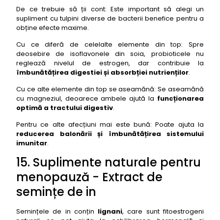
De ce trebuie să ții cont: Este important să alegi un
supliment cu tulpini diverse de bacterii benefice pentru a
obține efecte maxime.
Cu ce diferă de celelalte elemente din top: Spre
deosebire de isoflavonele din soia, probioticele nu
reglează nivelul de estrogen, dar contribuie la
îmbunătățirea digestiei și absorbției nutrienților
.
Cu ce alte elemente din top se aseamănă: Se aseamănă
cu magneziul, deoarece ambele ajută la
funcționarea
optimă a tractului digestiv
.
Pentru ce alte afecțiuni mai este bună: Poate ajuta la
reducerea balonării și îmbunătățirea sistemului
imunitar
.
15. Suplimente naturale pentru
menopauză - Extract de
semințe de in
Semințele de in conțin
lignani
, care sunt fitoestrogeni