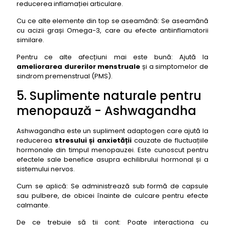
reducerea inflamației articulare.
Cu ce alte elemente din top se aseamănă: Se aseamănă
cu acizii grași Omega-3, care au efecte antiinflamatorii
similare.
Pentru ce alte afecțiuni mai este bună: Ajută la
ameliorarea durerilor menstruale
și a simptomelor de
sindrom premenstrual (PMS).
5. Suplimente naturale pentru
menopauză - Ashwagandha
Ashwagandha este un supliment adaptogen care ajută la
reducerea
stresului și anxietății
cauzate de fluctuațiile
hormonale din timpul menopauzei. Este cunoscut pentru
efectele sale benefice asupra echilibrului hormonal și a
sistemului nervos.
Cum se aplică: Se administrează sub formă de capsule
sau pulbere, de obicei înainte de culcare pentru efecte
calmante.
De ce trebuie să ții cont: Poate interacționa cu