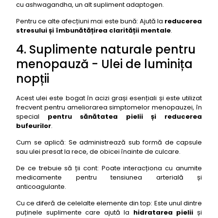
cu ashwagandha, un alt supliment adaptogen.
Pentru ce alte afecțiuni mai este bună: Ajută la
reducerea
stresului și îmbunătățirea clarității mentale
.
4. Suplimente naturale pentru
menopauză - Ulei de luminița
nopții
Acest ulei este bogat în acizi grași esențiali și este utilizat
frecvent pentru ameliorarea simptomelor menopauzei, în
special
pentru sănătatea pielii și reducerea
bufeurilor
.
Cum se aplică: Se administrează sub formă de capsule
sau ulei presat la rece, de obicei înainte de culcare.
De ce trebuie să ții cont: Poate interacționa cu anumite
medicamente pentru tensiunea arterială și
anticoagulante.
Cu ce diferă de celelalte elemente din top: Este unul dintre
puținele suplimente care ajută la
hidratarea pielii
și