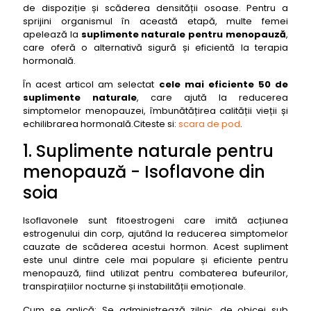
de dispoziție și scăderea densității osoase. Pentru a
sprijini organismul în această etapă, multe femei
apelează la
suplimente naturale pentru menopauză
,
care oferă o alternativă sigură și eficientă la terapia
hormonală.
În acest articol am selectat
cele mai eficiente 50 de
suplimente naturale
, care ajută la reducerea
simptomelor menopauzei, îmbunătățirea calității vieții și
echilibrarea hormonală.Citeste si:
scara de pod
.
1. Suplimente naturale pentru
menopauză - Isoflavone din
soia
Isoflavonele sunt fitoestrogeni care imită acțiunea
estrogenului din corp, ajutând la reducerea simptomelor
cauzate de scăderea acestui hormon. Acest supliment
este unul dintre cele mai populare și eficiente pentru
menopauză, fiind utilizat pentru combaterea bufeurilor,
transpirațiilor nocturne și instabilității emoționale.
Cum se aplică: Se administrează zilnic, de obicei sub