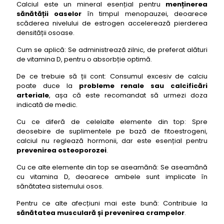
Calciul este un mineral esențial pentru
menținerea
sănătății oaselor
în timpul menopauzei, deoarece
scăderea nivelului de estrogen accelerează pierderea
densității osoase.
Cum se aplică: Se administrează zilnic, de preferat alături
de vitamina D, pentru o absorbție optimă.
De ce trebuie să ții cont: Consumul excesiv de calciu
poate duce la
probleme renale sau calcificări
arteriale
, așa că este recomandat să urmezi doza
indicată de medic.
Cu ce diferă de celelalte elemente din top: Spre
deosebire de suplimentele pe bază de fitoestrogeni,
calciul nu reglează hormonii, dar este esențial pentru
prevenirea osteoporozei
.
Cu ce alte elemente din top se aseamănă: Se aseamănă
cu vitamina D, deoarece ambele sunt implicate în
sănătatea sistemului osos.
Pentru ce alte afecțiuni mai este bună: Contribuie la
sănătatea musculară și prevenirea crampelor
.