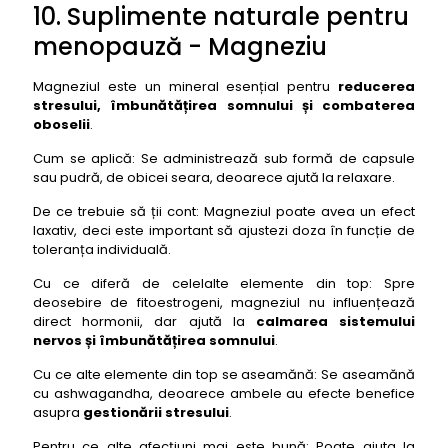
10. Suplimente naturale pentru
menopauză - Magneziu
Magneziul este un mineral esențial pentru
reducerea
stresului, îmbunătățirea somnului și combaterea
oboselii
.
Cum se aplică: Se administrează sub formă de capsule
sau pudră, de obicei seara, deoarece ajută la relaxare.
De ce trebuie să ții cont: Magneziul poate avea un efect
laxativ, deci este important să ajustezi doza în funcție de
toleranța individuală.
Cu ce diferă de celelalte elemente din top: Spre
deosebire de fitoestrogeni, magneziul nu influențează
direct hormonii, dar ajută la
calmarea sistemului
nervos și îmbunătățirea somnului
.
Cu ce alte elemente din top se aseamănă: Se aseamănă
cu ashwagandha, deoarece ambele au efecte benefice
asupra
gestionării stresului
.
Pentru ce alte afecțiuni mai este bună: Poate ajuta la