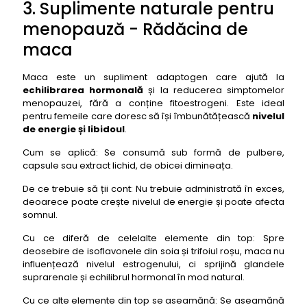
3. Suplimente naturale pentru
menopauză - Rădăcina de
maca
Maca este un supliment adaptogen care ajută la
echilibrarea hormonală
și la reducerea simptomelor
menopauzei, fără a conține fitoestrogeni. Este ideal
pentru femeile care doresc să își îmbunătățească
nivelul
de energie și libidoul
.
Cum se aplică: Se consumă sub formă de pulbere,
capsule sau extract lichid, de obicei dimineața.
De ce trebuie să ții cont: Nu trebuie administrată în exces,
deoarece poate crește nivelul de energie și poate afecta
somnul.
Cu ce diferă de celelalte elemente din top: Spre
deosebire de isoflavonele din soia și trifoiul roșu, maca nu
influențează nivelul estrogenului, ci sprijină glandele
suprarenale și echilibrul hormonal în mod natural.
Cu ce alte elemente din top se aseamănă: Se aseamănă