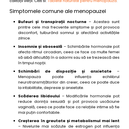
calității vieții. Cititi si:
Tablete naturiste pentru menopauza
.
Simptomele comune ale menopauzei
Bufeuri și transpirații nocturne
– Acestea sunt
printre cele mai frecvente simptome și pot provoca
disconfort, tulburând somnul și afectând activitățile
zilnice.
Insomnie și oboseală
– Schimbările hormonale pot
afecta ritmul circadian, ceea ce face ca multe femei
să aibă dificultăți în a adormi sau să se trezească des
în timpul nopții.
Schimbări de dispoziție și anxietate
–
Menopauza poate influența echilibrul
neurotransmițătorilor din creier, ceea ce poate duce
la iritabilitate, depresie și anxietate.
Scăderea libidoului
– Modificările hormonale pot
reduce dorința sexuală și pot provoca uscăciune
vaginală, ceea ce poate face ca relațiile intime să fie
mai puțin confortabile.
Creșterea în greutate și metabolismul mai lent
– Nivelurile mai scăzute de estrogen pot influența