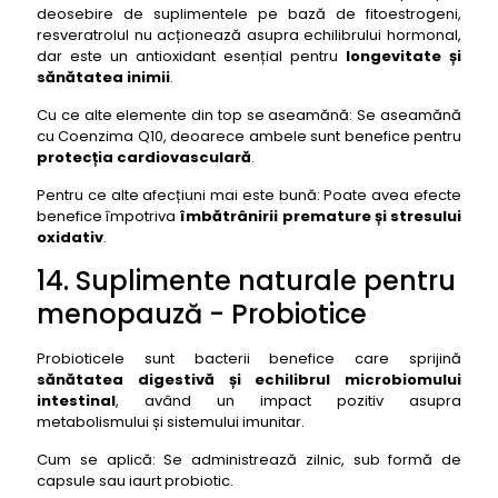
deosebire de suplimentele pe bază de fitoestrogeni,
resveratrolul nu acționează asupra echilibrului hormonal,
dar este un antioxidant esențial pentru
longevitate și
sănătatea inimii
.
Cu ce alte elemente din top se aseamănă: Se aseamănă
cu Coenzima Q10, deoarece ambele sunt benefice pentru
protecția cardiovasculară
.
Pentru ce alte afecțiuni mai este bună: Poate avea efecte
benefice împotriva
îmbătrânirii premature și stresului
oxidativ
.
14. Suplimente naturale pentru
menopauză - Probiotice
Probioticele sunt bacterii benefice care sprijină
sănătatea digestivă și echilibrul microbiomului
intestinal
, având un impact pozitiv asupra
metabolismului și sistemului imunitar.
Cum se aplică: Se administrează zilnic, sub formă de
capsule sau iaurt probiotic.