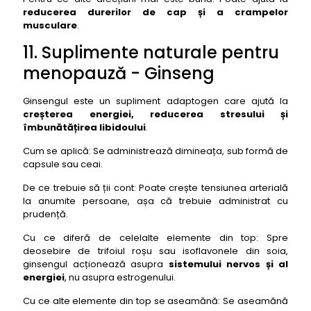
reducerea durerilor de cap și a crampelor
musculare
.
11. Suplimente naturale pentru
menopauză - Ginseng
Ginsengul este un supliment adaptogen care ajută la
creșterea energiei, reducerea stresului și
îmbunătățirea libidoului
.
Cum se aplică: Se administrează dimineața, sub formă de
capsule sau ceai.
De ce trebuie să ții cont: Poate crește tensiunea arterială
la anumite persoane, așa că trebuie administrat cu
prudență.
Cu ce diferă de celelalte elemente din top: Spre
deosebire de trifoiul roșu sau isoflavonele din soia,
ginsengul acționează asupra
sistemului nervos și al
energiei
, nu asupra estrogenului.
Cu ce alte elemente din top se aseamănă: Se aseamănă