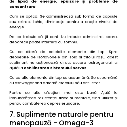
de
lipsă de energie, epuizare și probleme de
concentrare
.
Cum se aplică: Se administrează sub formă de capsule
sau extract lichid, dimineața pentru a crește nivelul de
energie.
De ce trebuie să ții cont: Nu trebuie administrat seara,
deoarece poate interfera cu somnul.
Cu ce diferă de celelalte elemente din top: Spre
deosebire de isoflavonele din soia și trifoiul roșu, acest
supliment nu acționează direct asupra estrogenului, ci
ajută la
echilibrarea sistemului nervos
.
Cu ce alte elemente din top se aseamănă: Se aseamănă
cu ashwagandha datorită efectului său anti-stres.
Pentru ce alte afecțiuni mai este bună: Ajută la
îmbunătățirea rezistenței fizice și mentale, fiind utilizat și
pentru combaterea depresiei ușoare.
7. Suplimente naturale pentru
menopauză - Omega-3