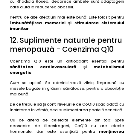
cu Rhodiola Rosea, deoarece ambele sunt adaptogeni
care ajută la reducerea oboselii.
Pentru ce alte afecțiuni mai este bună: Este folosit pentru
îmbunătățirea memoriei și stimularea sistemului
imunitar
.
12. Suplimente naturale pentru
menopauză - Coenzima Q10
Coenzima Q10 este un antioxidant esențial pentru
sănătatea cardiovasculară și metabolismul
energetic
.
Cum se aplică: Se administrează zilnic, împreună cu
mesele bogate în grăsimi sănătoase, pentru o absorbție
mai bună.
De ce trebuie să ții cont: Nivelurile de CoQ10 scad odată cu
înaintarea în vârstă, deci suplimentarea poate fi benefică.
Cu ce diferă de celelalte elemente din top: Spre
deosebire de fitoestrogeni, CoQ10 nu are efecte
hormonale, dar este esențială pentru
menținerea