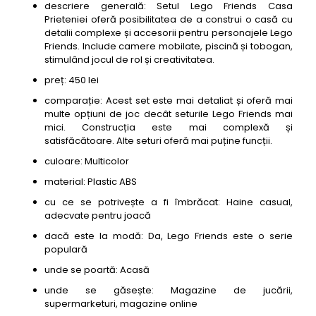
descriere generală: Setul Lego Friends Casa
Prieteniei oferă posibilitatea de a construi o casă cu
detalii complexe și accesorii pentru personajele Lego
Friends. Include camere mobilate, piscină și tobogan,
stimulând jocul de rol și creativitatea.
preț: 450 lei
comparație: Acest set este mai detaliat și oferă mai
multe opțiuni de joc decât seturile Lego Friends mai
mici. Construcția este mai complexă și
satisfăcătoare. Alte seturi oferă mai puține funcții.
culoare: Multicolor
material: Plastic ABS
cu ce se potrivește a fi îmbrăcat: Haine casual,
adecvate pentru joacă
dacă este la modă: Da, Lego Friends este o serie
populară
unde se poartă: Acasă
unde se găsește: Magazine de jucării,
supermarketuri, magazine online