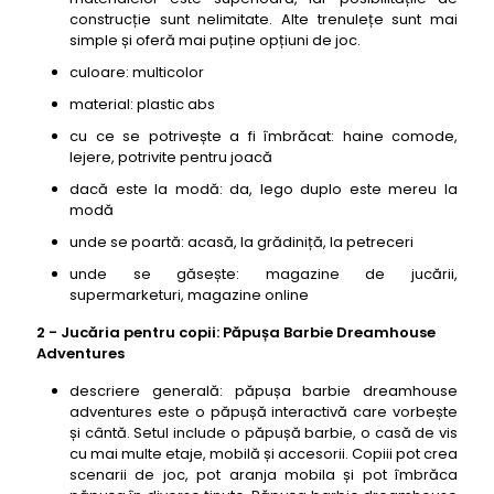
construcție sunt nelimitate. Alte trenulețe sunt mai
simple și oferă mai puține opțiuni de joc.
culoare: multicolor
material: plastic abs
cu ce se potrivește a fi îmbrăcat: haine comode,
lejere, potrivite pentru joacă
dacă este la modă: da, lego duplo este mereu la
modă
unde se poartă: acasă, la grădiniță, la petreceri
unde se găsește: magazine de jucării,
supermarketuri, magazine online
2 - Jucăria pentru copii: Păpușa Barbie Dreamhouse
Adventures
descriere generală: păpușa barbie dreamhouse
adventures este o păpușă interactivă care vorbește
și cântă. Setul include o păpușă barbie, o casă de vis
cu mai multe etaje, mobilă și accesorii. Copiii pot crea
scenarii de joc, pot aranja mobila și pot îmbrăca