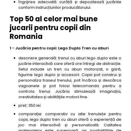
Îngrijirea adecvată: curăță și depozitează jucăriile
conform instrucțiunilor producătorului.
Top 50 al celor mai bune
jucarii pentru copii din
Romania
1 - Jucăria pentru copii: Lego Duplo Tren cu aburi
descriere generală: trenul cu aburi lego duplo este o
jucărie interactivă care oferă ore întregi de distracție.
Setul include un tren cu aburi motorizat, o gară,
figurine lego duplo și accesorii. Copiii pot construi și
personaliza traseul trenului, pot încărca și descărca
vagoanele și pot folosi telecomanda pentru a
controla trenul. Jucăria stimulează imaginația,
creativitatea și abilitățile motorii fine.
preț: 350 lei
comparație: comparativ cu alte trenulețe pentru
copii, lego duplo tren cu aburi oferă o experiență de
joc mai interactivă și personalizată. Calitatea
materialelor este superioară, iar posibilitățile de