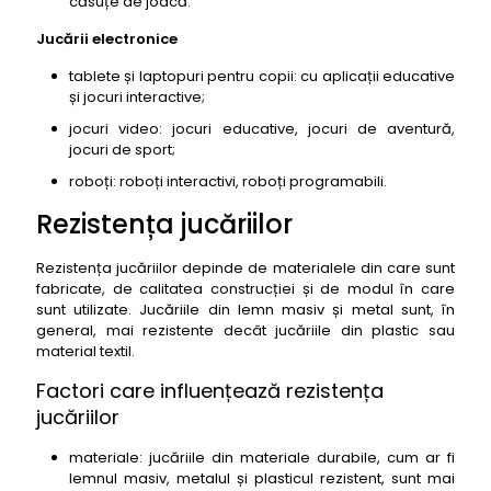
căsuțe de joacă.
Jucării electronice
tablete și laptopuri pentru copii: cu aplicații educative
și jocuri interactive;
jocuri video: jocuri educative, jocuri de aventură,
jocuri de sport;
roboți: roboți interactivi, roboți programabili.
Rezistența jucăriilor
Rezistența jucăriilor depinde de materialele din care sunt
fabricate, de calitatea construcției și de modul în care
sunt utilizate. Jucăriile din lemn masiv și metal sunt, în
general, mai rezistente decât jucăriile din plastic sau
material textil.
Factori care influențează rezistența
jucăriilor
materiale: jucăriile din materiale durabile, cum ar fi
lemnul masiv, metalul și plasticul rezistent, sunt mai