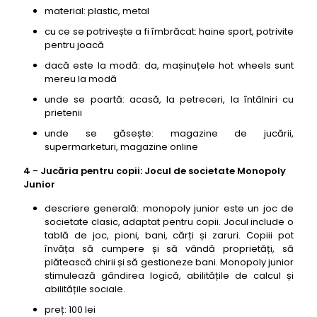
material: plastic, metal
cu ce se potrivește a fi îmbrăcat: haine sport, potrivite
pentru joacă
dacă este la modă: da, mașinuțele hot wheels sunt
mereu la modă
unde se poartă: acasă, la petreceri, la întâlniri cu
prietenii
unde se găsește: magazine de jucării,
supermarketuri, magazine online
4 - Jucăria pentru copii: Jocul de societate Monopoly
Junior
descriere generală: monopoly junior este un joc de
societate clasic, adaptat pentru copii. Jocul include o
tablă de joc, pioni, bani, cărți și zaruri. Copiii pot
învăța să cumpere și să vândă proprietăți, să
plătească chirii și să gestioneze bani. Monopoly junior
stimulează gândirea logică, abilitățile de calcul și
abilitățile sociale.
preț: 100 lei