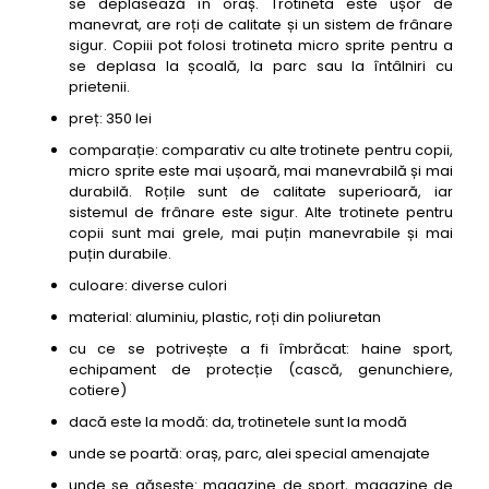
se deplasează în oraș. Trotineta este ușor de
manevrat, are roți de calitate și un sistem de frânare
sigur. Copiii pot folosi trotineta micro sprite pentru a
se deplasa la școală, la parc sau la întâlniri cu
prietenii.
preț: 350 lei
comparație: comparativ cu alte trotinete pentru copii,
micro sprite este mai ușoară, mai manevrabilă și mai
durabilă. Roțile sunt de calitate superioară, iar
sistemul de frânare este sigur. Alte trotinete pentru
copii sunt mai grele, mai puțin manevrabile și mai
puțin durabile.
culoare: diverse culori
material: aluminiu, plastic, roți din poliuretan
cu ce se potrivește a fi îmbrăcat: haine sport,
echipament de protecție (cască, genunchiere,
cotiere)
dacă este la modă: da, trotinetele sunt la modă
unde se poartă: oraș, parc, alei special amenajate
unde se găsește: magazine de sport, magazine de