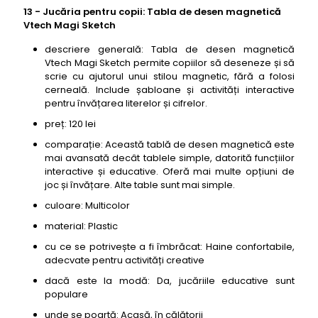
13 - Jucăria pentru copii: Tabla de desen magnetică
Vtech Magi Sketch
descriere generală: Tabla de desen magnetică
Vtech Magi Sketch permite copiilor să deseneze și să
scrie cu ajutorul unui stilou magnetic, fără a folosi
cerneală. Include șabloane și activități interactive
pentru învățarea literelor și cifrelor.
preț: 120 lei
comparație: Această tablă de desen magnetică este
mai avansată decât tablele simple, datorită funcțiilor
interactive și educative. Oferă mai multe opțiuni de
joc și învățare. Alte table sunt mai simple.
culoare: Multicolor
material: Plastic
cu ce se potrivește a fi îmbrăcat: Haine confortabile,
adecvate pentru activități creative
dacă este la modă: Da, jucăriile educative sunt
populare
unde se poartă: Acasă, în călătorii