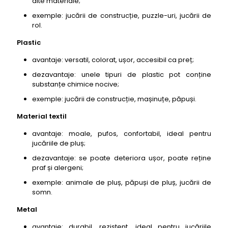
alte materiale;
exemple: jucării de construcție, puzzle-uri, jucării de
rol.
Plastic
avantaje: versatil, colorat, ușor, accesibil ca preț;
dezavantaje: unele tipuri de plastic pot conține
substanțe chimice nocive;
exemple: jucării de construcție, mașinuțe, păpuși.
Material textil
avantaje: moale, pufos, confortabil, ideal pentru
jucăriile de pluș;
dezavantaje: se poate deteriora ușor, poate reține
praf și alergeni;
exemple: animale de pluș, păpuși de pluș, jucării de
somn.
Metal
avantaje: durabil, rezistent, ideal pentru jucăriile