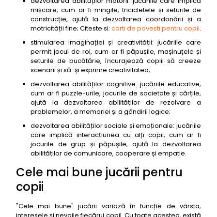
dezvoltarea abilităților motorii: jucăriile care implică
mișcare, cum ar fi mingile, tricicletele și seturile de
construcție, ajută la dezvoltarea coordonării și a
motricității fine; Citeste si:
carti de povesti pentru copii
.
stimularea imaginației și creativității: jucăriile care
permit jocul de rol, cum ar fi păpușile, mașinuțele și
seturile de bucătărie, încurajează copiii să creeze
scenarii și să-și exprime creativitatea;
dezvoltarea abilităților cognitive: jucăriile educative,
cum ar fi puzzle-urile, jocurile de societate și cărțile,
ajută la dezvoltarea abilităților de rezolvare a
problemelor, a memoriei și a gândirii logice;
dezvoltarea abilităților sociale și emoționale: jucăriile
care implică interacțiunea cu alți copii, cum ar fi
jocurile de grup și păpușile, ajută la dezvoltarea
abilităților de comunicare, cooperare și empatie.
Cele mai bune jucării pentru
copii
"Cele mai bune" jucării variază în funcție de vârsta,
interesele și nevoile fiecărui copil. Cu toate acestea, există