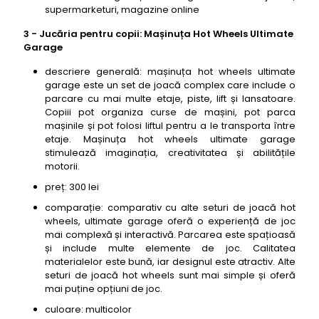
supermarketuri, magazine online
3 - Jucăria pentru copii: Mașinuța Hot Wheels Ultimate
Garage
descriere generală: mașinuța hot wheels ultimate
garage este un set de joacă complex care include o
parcare cu mai multe etaje, piste, lift și lansatoare.
Copiii pot organiza curse de mașini, pot parca
mașinile și pot folosi liftul pentru a le transporta între
etaje. Mașinuța hot wheels ultimate garage
stimulează imaginația, creativitatea și abilitățile
motorii.
preț: 300 lei
comparație: comparativ cu alte seturi de joacă hot
wheels, ultimate garage oferă o experiență de joc
mai complexă și interactivă. Parcarea este spațioasă
și include multe elemente de joc. Calitatea
materialelor este bună, iar designul este atractiv. Alte
seturi de joacă hot wheels sunt mai simple și oferă
mai puține opțiuni de joc.
culoare: multicolor