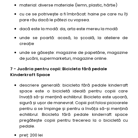
material: diverse materiale (lemn, plastic, hârtie)
cu ce se potrivește a fi îmbrăcat: haine pe care nu îți
pare rău dacă le pătezi cu vopsea.
dacă este la modă: da, arta este mereu la modă
unde se poartă: acasă, la școală, la ateliere de
creație
unde se găsește: magazine de papetărie, magazine
de jucării, supermarketuri, magazine online.
7 - Jucăria pentru copii: Bicicleta fără pedale
Kinderkraft Space
descriere generală: bicicleta fără pedale kinderraft
space este o bicicletă ideală pentru copiii care
învață să-și mențină echilibrul. Bicicleta este ușoară,
sigură și ușor de manevrat. Copiii pot folosi picioarele
pentru a se împinge și pentru a învăța să-și mențină
echilibrul. Bicicleta fără pedale kinderraft space
pregătește copiii pentru trecerea la o bicicletă cu
pedale.
preț: 200 lei