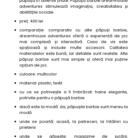
păpușa în diverse ținute. Păpușa barbie dreamhouse
adventures stimulează imaginația, creativitatea și
abilitățile sociale.
preț: 400 lei
comparație: comparativ cu alte păpuși barbie,
dreamhouse adventures oferă o experiență de joc
mai complexă și interactivă. Casa de vis este
spațioasă și include multe accesorii. Calitatea
materialelor este bună, iar detaliile sunt realiste. Alte
păpuși barbie sunt mai simple și oferă mai puține
opțiuni de joc.
culoare: multicolor
material: plastic, textil
cu ce se potrivește a fi îmbrăcat: haine elegante,
potrivite pentru o păpușă barbie
dacă este la modă: da, păpușile barbie sunt mereu la
modă
unde se poartă: acasă, la petreceri, la întâlniri cu
prietenii
unde se găsește: magazine de jucării,