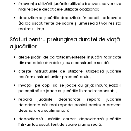
frecvența utilizării: jucăriile utilizate frecvent se vor uza
mai repede decât cele utilizate ocazional;
depozitarea: jucăriile depozitate în condiții adecvate
(la loc uscat, ferite de soare și umezeală) vor rezista
mai mult timp.
Sfaturi pentru prelungirea duratei de viață
a jucăriilor
alege jucării de calitate: investește în jucării fabricate
din materiale durabile și cu o construcție solidă;
citește instrucțiunile de utilizare: utilizează jucăriile
conform instrucțiunilor producătorului;
învață-l pe copil să se joace cu grijă: încurajează-l
pe copil să se joace cu jucăriile în mod responsabil;
repară jucăriile deteriorate: repară jucăriile
deteriorate cât mai repede posibil pentru a preveni
deteriorarea suplimentară;
depozitează jucăriile corect: depozitează jucăriile
într-un loc uscat, ferit de soare și umezeală.