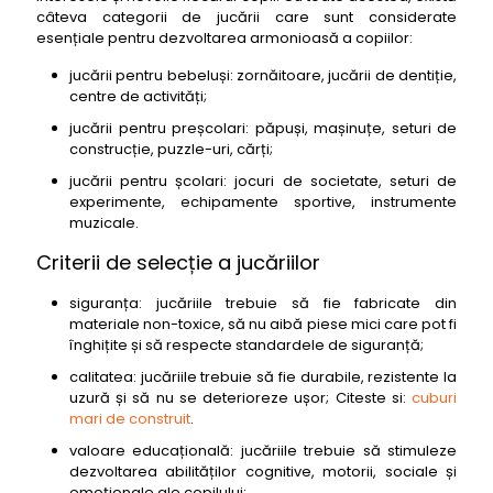
câteva categorii de jucării care sunt considerate
esențiale pentru dezvoltarea armonioasă a copiilor:
jucării pentru bebeluși: zornăitoare, jucării de dentiție,
centre de activități;
jucării pentru preșcolari: păpuși, mașinuțe, seturi de
construcție, puzzle-uri, cărți;
jucării pentru școlari: jocuri de societate, seturi de
experimente, echipamente sportive, instrumente
muzicale.
Criterii de selecție a jucăriilor
siguranța: jucăriile trebuie să fie fabricate din
materiale non-toxice, să nu aibă piese mici care pot fi
înghițite și să respecte standardele de siguranță;
calitatea: jucăriile trebuie să fie durabile, rezistente la
uzură și să nu se deterioreze ușor; Citeste si:
cuburi
mari de construit
.
valoare educațională: jucăriile trebuie să stimuleze
dezvoltarea abilităților cognitive, motorii, sociale și
emoționale ale copilului;