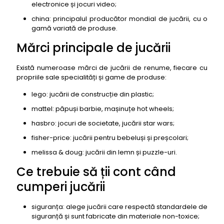
electronice și jocuri video;
china: principalul producător mondial de jucării, cu o
gamă variată de produse.
Mărci principale de jucării
Există numeroase mărci de jucării de renume, fiecare cu
propriile sale specialități și game de produse:
lego: jucării de construcție din plastic;
mattel: păpuși barbie, mașinuțe hot wheels;
hasbro: jocuri de societate, jucării star wars;
fisher-price: jucării pentru bebeluși și preșcolari;
melissa & doug: jucării din lemn și puzzle-uri.
Ce trebuie să ții cont când
cumperi jucării
siguranța: alege jucării care respectă standardele de
siguranță și sunt fabricate din materiale non-toxice;