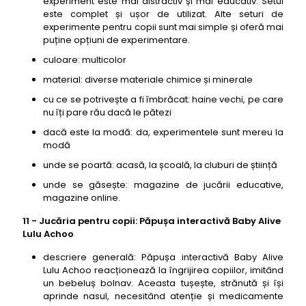
experiment este mai distractiv și mai educativ. Setul
este complet și ușor de utilizat. Alte seturi de
experimente pentru copii sunt mai simple și oferă mai
puține opțiuni de experimentare.
culoare: multicolor
material: diverse materiale chimice și minerale
cu ce se potrivește a fi îmbrăcat: haine vechi, pe care
nu îți pare rău dacă le pătezi
dacă este la modă: da, experimentele sunt mereu la
modă
unde se poartă: acasă, la școală, la cluburi de știință
unde se găsește: magazine de jucării educative,
magazine online.
11 - Jucăria pentru copii: Păpușa interactivă Baby Alive
Lulu Achoo
descriere generală: Păpușa interactivă Baby Alive
Lulu Achoo reacționează la îngrijirea copiilor, imitând
un bebeluș bolnav. Aceasta tușește, strănută și își
aprinde nasul, necesitând atenție și medicamente