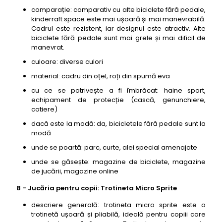
comparație: comparativ cu alte biciclete fără pedale,
kinderraft space este mai ușoară și mai manevrabilă.
Cadrul este rezistent, iar designul este atractiv. Alte
biciclete fără pedale sunt mai grele și mai dificil de
manevrat.
culoare: diverse culori
material: cadru din oțel, roți din spumă eva
cu ce se potrivește a fi îmbrăcat: haine sport,
echipament de protecție (cască, genunchiere,
cotiere)
dacă este la modă: da, bicicletele fără pedale sunt la
modă
unde se poartă: parc, curte, alei special amenajate
unde se găsește: magazine de biciclete, magazine
de jucării, magazine online
8 - Jucăria pentru copii: Trotineta Micro Sprite
descriere generală: trotineta micro sprite este o
trotinetă ușoară și pliabilă, ideală pentru copiii care