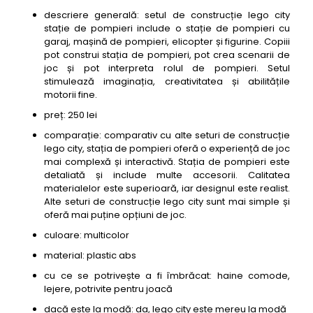
descriere generală: setul de construcție lego city
stație de pompieri include o stație de pompieri cu
garaj, mașină de pompieri, elicopter și figurine. Copiii
pot construi stația de pompieri, pot crea scenarii de
joc și pot interpreta rolul de pompieri. Setul
stimulează imaginația, creativitatea și abilitățile
motorii fine.
preț: 250 lei
comparație: comparativ cu alte seturi de construcție
lego city, stația de pompieri oferă o experiență de joc
mai complexă și interactivă. Stația de pompieri este
detaliată și include multe accesorii. Calitatea
materialelor este superioară, iar designul este realist.
Alte seturi de construcție lego city sunt mai simple și
oferă mai puține opțiuni de joc.
culoare: multicolor
material: plastic abs
cu ce se potrivește a fi îmbrăcat: haine comode,
lejere, potrivite pentru joacă
dacă este la modă: da, lego city este mereu la modă