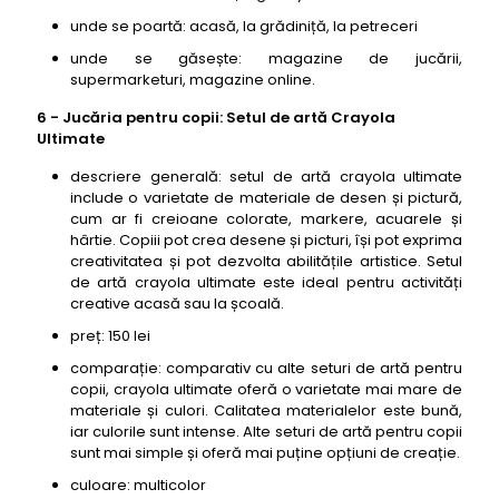
unde se poartă: acasă, la grădiniță, la petreceri
unde se găsește: magazine de jucării,
supermarketuri, magazine online.
6 - Jucăria pentru copii: Setul de artă Crayola
Ultimate
descriere generală: setul de artă crayola ultimate
include o varietate de materiale de desen și pictură,
cum ar fi creioane colorate, markere, acuarele și
hârtie. Copiii pot crea desene și picturi, își pot exprima
creativitatea și pot dezvolta abilitățile artistice. Setul
de artă crayola ultimate este ideal pentru activități
creative acasă sau la școală.
preț: 150 lei
comparație: comparativ cu alte seturi de artă pentru
copii, crayola ultimate oferă o varietate mai mare de
materiale și culori. Calitatea materialelor este bună,
iar culorile sunt intense. Alte seturi de artă pentru copii
sunt mai simple și oferă mai puține opțiuni de creație.
culoare: multicolor