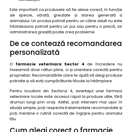
Este important ca produsele să fie alese corect, în funcție
de specie, vârstă, greutate și starea generală a
animalului. Un produs potrivit pentru un câine adult nu este
întotdeauna potrivit pentru un pui sau pentru o pisică, iar
administrarea greșită poate crea probleme.
De ce contează recomandarea
personalizată
O
farmacie veterinara S
ector 4
de încredere nu
înseamnă doar rafturi pline, ci și orientare corectă pentru
proprietari. Recomandările clare te ajută să alegi produse
potrivite și să eviți cumpărăturile făcute la întâmplare.
Pentru locuitorii din Sectorul 4, avantajul unei farmacii
veterinare locale este accesul rapid la produse utile, fără
drumuri lungi prin oraș. Astfel, poți interveni mai ușor în
situații simple, poți respecta tratamentele recomandate și
poți menține o rutină corectă de îngrijire pentru animalul
tău.
Cum alegi corect o farmacie