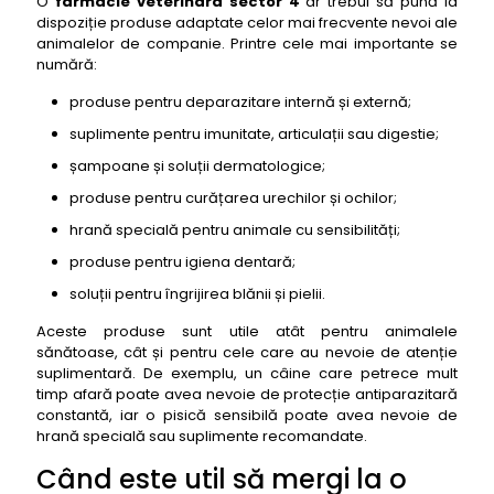
O
farmacie veterinara sector 4
ar trebui să pună la
dispoziție produse adaptate celor mai frecvente nevoi ale
animalelor de companie. Printre cele mai importante se
numără:
produse pentru deparazitare internă și externă;
suplimente pentru imunitate, articulații sau digestie;
șampoane și soluții dermatologice;
produse pentru curățarea urechilor și ochilor;
hrană specială pentru animale cu sensibilități;
produse pentru igiena dentară;
soluții pentru îngrijirea blănii și pielii.
Aceste produse sunt utile atât pentru animalele
sănătoase, cât și pentru cele care au nevoie de atenție
suplimentară. De exemplu, un câine care petrece mult
timp afară poate avea nevoie de protecție antiparazitară
constantă, iar o pisică sensibilă poate avea nevoie de
hrană specială sau suplimente recomandate.
Când este util să mergi la o