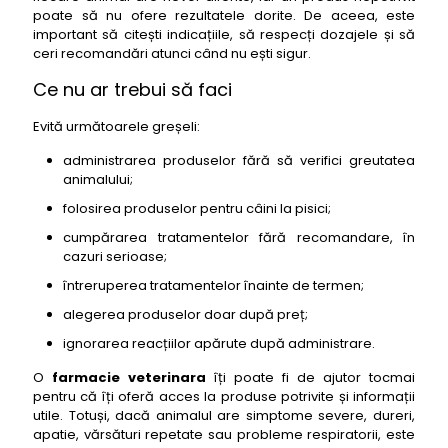
poate să nu ofere rezultatele dorite. De aceea, este
important să citești indicațiile, să respecți dozajele și să
ceri recomandări atunci când nu ești sigur.
Ce nu ar trebui să faci
Evită următoarele greșeli:
administrarea produselor fără să verifici greutatea
animalului;
folosirea produselor pentru câini la pisici;
cumpărarea tratamentelor fără recomandare, în
cazuri serioase;
întreruperea tratamentelor înainte de termen;
alegerea produselor doar după preț;
ignorarea reacțiilor apărute după administrare.
O
farmacie veterinara
îți poate fi de ajutor tocmai
pentru că îți oferă acces la produse potrivite și informații
utile. Totuși, dacă animalul are simptome severe, dureri,
apatie, vărsături repetate sau probleme respiratorii, este