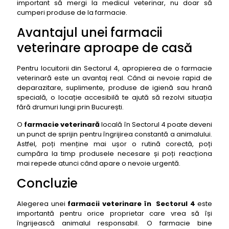
important să mergi la medicul veterinar, nu doar să
cumperi produse de la farmacie.
Avantajul unei farmacii
veterinare aproape de casă
Pentru locuitorii din Sectorul 4, apropierea de o farmacie
veterinară este un avantaj real. Când ai nevoie rapid de
deparazitare, suplimente, produse de igienă sau hrană
specială, o locație accesibilă te ajută să rezolvi situația
fără drumuri lungi prin București.
O
farmacie veterinară
locală în Sectorul 4 poate deveni
un punct de sprijin pentru îngrijirea constantă a animalului.
Astfel, poți menține mai ușor o rutină corectă, poți
cumpăra la timp produsele necesare și poți reacționa
mai repede atunci când apare o nevoie urgentă.
Concluzie
Alegerea unei
farmacii veterinare în Sectorul 4
este
importantă pentru orice proprietar care vrea să își
îngrijească animalul responsabil. O farmacie bine