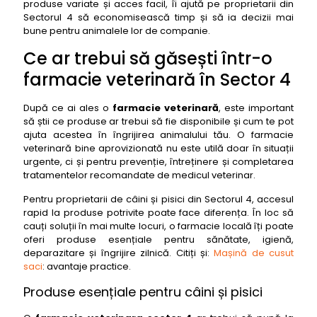
produse variate și acces facil, îi ajută pe proprietarii din
Sectorul 4 să economisească timp și să ia decizii mai
bune pentru animalele lor de companie.
Ce ar trebui să găsești într-o
farmacie veterinară în Sector 4
După ce ai ales o
farmacie veterinară
, este important
să știi ce produse ar trebui să fie disponibile și cum te pot
ajuta acestea în îngrijirea animalului tău. O farmacie
veterinară bine aprovizionată nu este utilă doar în situații
urgente, ci și pentru prevenție, întreținere și completarea
tratamentelor recomandate de medicul veterinar.
Pentru proprietarii de câini și pisici din Sectorul 4, accesul
rapid la produse potrivite poate face diferența. În loc să
cauți soluții în mai multe locuri, o farmacie locală îți poate
oferi produse esențiale pentru sănătate, igienă,
deparazitare și îngrijire zilnică. Citiți și:
Mașină de cusut
saci
: avantaje practice.
Produse esențiale pentru câini și pisici