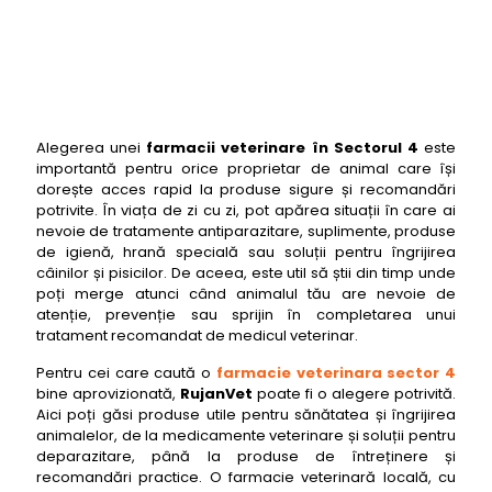
Alegerea unei
farmacii veterinare în Sectorul 4
este
importantă pentru orice proprietar de animal care își
dorește acces rapid la produse sigure și recomandări
potrivite. În viața de zi cu zi, pot apărea situații în care ai
nevoie de tratamente antiparazitare, suplimente, produse
de igienă, hrană specială sau soluții pentru îngrijirea
câinilor și pisicilor. De aceea, este util să știi din timp unde
poți merge atunci când animalul tău are nevoie de
atenție, prevenție sau sprijin în completarea unui
tratament recomandat de medicul veterinar.
Pentru cei care caută o
farmacie veterinara sector 4
bine aprovizionată,
RujanVet
poate fi o alegere potrivită.
Aici poți găsi produse utile pentru sănătatea și îngrijirea
animalelor, de la medicamente veterinare și soluții pentru
deparazitare, până la produse de întreținere și
recomandări practice. O farmacie veterinară locală, cu