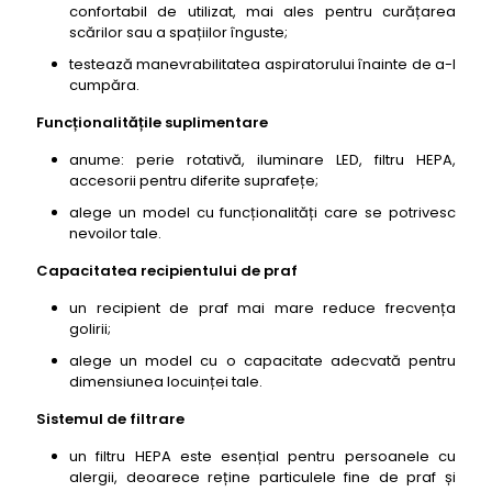
confortabil de utilizat, mai ales pentru curățarea
scărilor sau a spațiilor înguste;
testează manevrabilitatea aspiratorului înainte de a-l
cumpăra.
Funcționalitățile suplimentare
anume: perie rotativă, iluminare LED, filtru HEPA,
accesorii pentru diferite suprafețe;
alege un model cu funcționalități care se potrivesc
nevoilor tale.
Capacitatea recipientului de praf
un recipient de praf mai mare reduce frecvența
golirii;
alege un model cu o capacitate adecvată pentru
dimensiunea locuinței tale.
Sistemul de filtrare
un filtru HEPA este esențial pentru persoanele cu
alergii, deoarece reține particulele fine de praf și