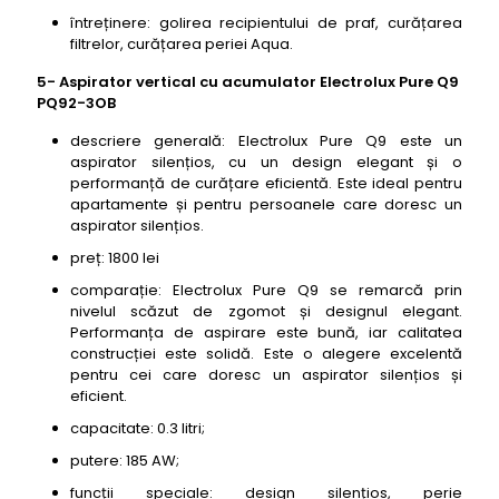
întreținere: golirea recipientului de praf, curățarea
filtrelor, curățarea periei Aqua.
5- Aspirator vertical cu acumulator Electrolux Pure Q9
PQ92-3OB
descriere generală: Electrolux Pure Q9 este un
aspirator silențios, cu un design elegant și o
performanță de curățare eficientă. Este ideal pentru
apartamente și pentru persoanele care doresc un
aspirator silențios.
preț: 1800 lei
comparație: Electrolux Pure Q9 se remarcă prin
nivelul scăzut de zgomot și designul elegant.
Performanța de aspirare este bună, iar calitatea
construcției este solidă. Este o alegere excelentă
pentru cei care doresc un aspirator silențios și
eficient.
capacitate: 0.3 litri;
putere: 185 AW;
funcții speciale: design silențios, perie