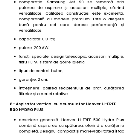
comparație: Samsung Jet 90 se remarcă prin
puterea de aspirare și accesorii multiple, oferind
versatilitate. Calitatea construcției este excelentă,
comparabilă cu modele premium. Este o alegere
bună pentru cei care doresc performanță și
versatilitate.
capacitate: 0.8 litri;
putere: 200 AW;
funcții speciale: design telescopic, accesorii multiple,
filtru HEPA, sistem de golire igienic;
tipuri de control: buton;
garanție: 2 ani;
întreținere: golirea recipientului de praf, curățarea
filtrelor și a periei rotative.
8- Aspirator vertical cu acumulator Hoover H-FREE
500 HYDRO PLUS
descriere generală: Hoover H-FREE 500 Hydro Plus
combină aspirarea cu spălarea, oferind o curățenie
completă. Designul compact și manevrabilitatea îl fac