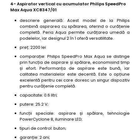
4- Aspirator vertical cu acumulator Philips SpeedPro
Max Aqua XC8347/01
descriere generală: Acest model de la Philips
combină aspirarea cu spălarea, oferind o curățenie
completă. Peria Aqua permite curățarea umedă a
podelelor, iar designul 2 în 1 oferă versatilitate.
preț: 2200 lei
comparație: Philips SpeedPro Max Aqua se distinge
prin funcția de aspirare și spălare, economisind timp
și efort. Performanța de aspirare este bună, iar
calitatea materialelor este decentă. Este o opțiune
excelentă pentru cei care doresc un singur dispozitiv
pentru curățenie completă.
capacitate: 0.6 litri;
putere: 25.2 V;
funcții speciale: aspirare și spălare, tehnologie
PowerCyclone 8, iluminare LED;
tipuri de control: buton;
garanție: 2 ani;