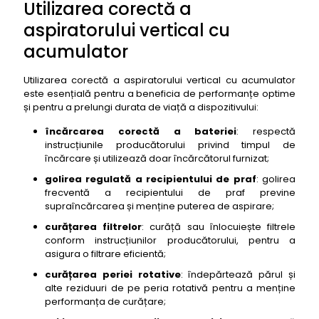
Utilizarea corectă a
aspiratorului vertical cu
acumulator
Utilizarea corectă a aspiratorului vertical cu acumulator
este esențială pentru a beneficia de performanțe optime
și pentru a prelungi durata de viață a dispozitivului:
încărcarea corectă a bateriei
: respectă
instrucțiunile producătorului privind timpul de
încărcare și utilizează doar încărcătorul furnizat;
golirea regulată a recipientului de praf
: golirea
frecventă a recipientului de praf previne
supraîncărcarea și menține puterea de aspirare;
curățarea filtrelor
: curăță sau înlocuiește filtrele
conform instrucțiunilor producătorului, pentru a
asigura o filtrare eficientă;
curățarea periei rotative
: îndepărtează părul și
alte reziduuri de pe peria rotativă pentru a menține
performanța de curățare;