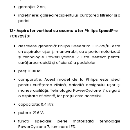
garanție: 2 ani;
întreținere: golirea recipientului, curățarea filtrelor și a
periei.
12- Aspirator vertical cu acumulator Philips SpeedPro
FC6729/01
descriere generală: Philips SpeedPro FC6729/01 este
un aspirator ușor și manevrabil, cu o perie motorizată
și tehnologie PowerCyclone 7. Este perfect pentru
curățarea rapidă și eficientă a podelelor.
preț: 1000 lei
comparație: Acest model de la Philips este ideal
pentru curățarea zilnică, datorită designului ușor și
manevrabilității. Tehnologia PowerCyclone 7 asigură
o aspirare eficientă, iar prețul este accesibil.
capacitate: 0.4 litri;
putere: 21.6 V;
funcții speciale: perie motorizată, tehnologie
PowerCyclone 7, iluminare LED;