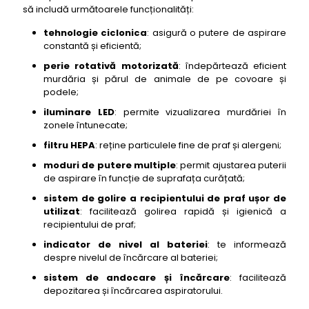
să includă următoarele funcționalități:
tehnologie ciclonica
: asigură o putere de aspirare
constantă și eficientă;
perie rotativă motorizată
: îndepărtează eficient
murdăria și părul de animale de pe covoare și
podele;
iluminare LED
: permite vizualizarea murdăriei în
zonele întunecate;
filtru HEPA
: reține particulele fine de praf și alergeni;
moduri de putere multiple
: permit ajustarea puterii
de aspirare în funcție de suprafața curățată;
sistem de golire a recipientului de praf ușor de
utilizat
: facilitează golirea rapidă și igienică a
recipientului de praf;
indicator de nivel al bateriei
: te informează
despre nivelul de încărcare al bateriei;
sistem de andocare și încărcare
: facilitează
depozitarea și încărcarea aspiratorului.