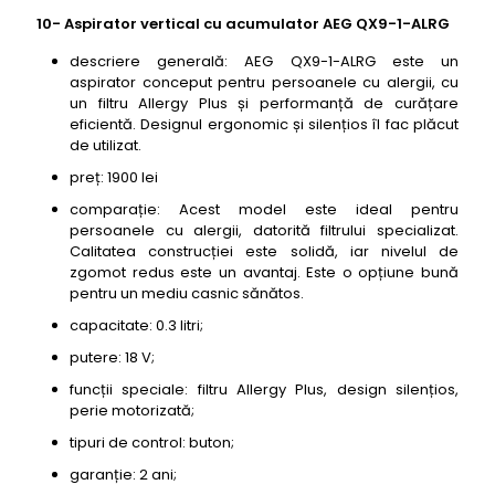
10- Aspirator vertical cu acumulator AEG QX9-1-ALRG
descriere generală: AEG QX9-1-ALRG este un
aspirator conceput pentru persoanele cu alergii, cu
un filtru Allergy Plus și performanță de curățare
eficientă. Designul ergonomic și silențios îl fac plăcut
de utilizat.
preț: 1900 lei
comparație: Acest model este ideal pentru
persoanele cu alergii, datorită filtrului specializat.
Calitatea construcției este solidă, iar nivelul de
zgomot redus este un avantaj. Este o opțiune bună
pentru un mediu casnic sănătos.
capacitate: 0.3 litri;
putere: 18 V;
funcții speciale: filtru Allergy Plus, design silențios,
perie motorizată;
tipuri de control: buton;
garanție: 2 ani;