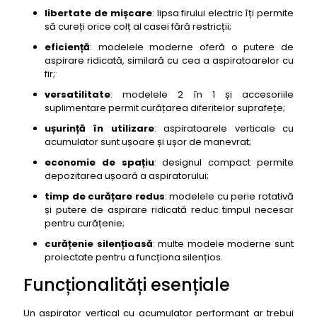
libertate de mișcare
: lipsa firului electric îți permite
să cureți orice colț al casei fără restricții;
eficiență
: modelele moderne oferă o putere de
aspirare ridicată, similară cu cea a aspiratoarelor cu
fir;
versatilitate
: modelele 2 în 1 și accesoriile
suplimentare permit curățarea diferitelor suprafețe;
ușurință în utilizare
: aspiratoarele verticale cu
acumulator sunt ușoare și ușor de manevrat;
economie de spațiu
: designul compact permite
depozitarea ușoară a aspiratorului;
timp de curățare redus
: modelele cu perie rotativă
și putere de aspirare ridicată reduc timpul necesar
pentru curățenie;
curățenie silențioasă
: multe modele moderne sunt
proiectate pentru a funcționa silențios.
Funcționalități esențiale
Un aspirator vertical cu acumulator performant ar trebui