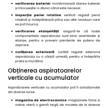
verificarea bateriei
: monitorizează starea bateriei
și înlocuiește-o atunci când este necesar;
inspecția periei rotative
: verifică regulat peria
rotativă și îndepărtează părul sau alte reziduuri care
se pot încurca;
verificarea etanșeității
: asigură-te că toate
componentele aspiratorului sunt bine asamblate și
etanșe, pentru a preveni pierderile de putere de
aspirare;
curățarea exterioară
: curăță regulat exteriorul
aspiratorului cu o cârpă umedă, pentru a îndepărta
praful și murdăria.
Obținerea aspiratoarelor
verticale cu acumulator
Aspiratoarele verticale cu acumulator pot fi achiziționate
din diverse surse:
magazine de electrocasnice
: magazinele fizice și
online oferă o gamă largă de modele de la diverse