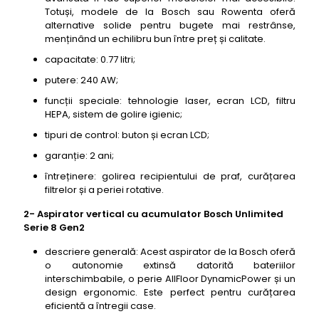
Totuși, modele de la Bosch sau Rowenta oferă
alternative solide pentru bugete mai restrânse,
menținând un echilibru bun între preț și calitate.
capacitate: 0.77 litri;
putere: 240 AW;
funcții speciale: tehnologie laser, ecran LCD, filtru
HEPA, sistem de golire igienic;
tipuri de control: buton și ecran LCD;
garanție: 2 ani;
întreținere: golirea recipientului de praf, curățarea
filtrelor și a periei rotative.
2- Aspirator vertical cu acumulator Bosch Unlimited
Serie 8 Gen2
descriere generală: Acest aspirator de la Bosch oferă
o autonomie extinsă datorită bateriilor
interschimbabile, o perie AllFloor DynamicPower și un
design ergonomic. Este perfect pentru curățarea
eficientă a întregii case.