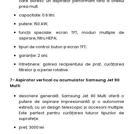
care doresc un aspirator performant fără a cheltui
prea mult.
capacitate: 0.6 litri;
putere: 150 AW;
funcții speciale: ecran TFT, moduri multiple de
aspirare, filtru HEPA;
tipuri de control: buton și ecran TFT;
garanție: 2 ani;
întreținere: golirea recipientului de praf, curățarea
filtrelor și a periei rotative.
7- Aspirator vertical cu acumulator Samsung Jet 90
Multi
descriere generală: Samsung Jet 90 Multi oferă o
putere de aspirare impresionantă și o autonomie
extinsă, cu un design telescopic și accesorii multiple.
Este perfect pentru curățarea tuturor tipurilor de
suprafețe.
preț: 3000 lei