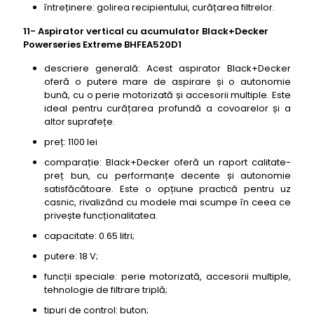
întreținere: golirea recipientului, curățarea filtrelor.
11- Aspirator vertical cu acumulator Black+Decker
Powerseries Extreme BHFEA520D1
descriere generală: Acest aspirator Black+Decker
oferă o putere mare de aspirare și o autonomie
bună, cu o perie motorizată și accesorii multiple. Este
ideal pentru curățarea profundă a covoarelor și a
altor suprafețe.
preț: 1100 lei
comparație: Black+Decker oferă un raport calitate-
preț bun, cu performanțe decente și autonomie
satisfăcătoare. Este o opțiune practică pentru uz
casnic, rivalizând cu modele mai scumpe în ceea ce
privește funcționalitatea.
capacitate: 0.65 litri;
putere: 18 V;
funcții speciale: perie motorizată, accesorii multiple,
tehnologie de filtrare triplă;
tipuri de control: buton;