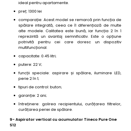
ideal pentru apartamente.
preț: 1300 lei
comparație: Acest model se remarcă prin funcția de
spălare integrată, ceea ce îl diferențiază de multe
alte modele. Calitatea este bună, iar funcția 2 în 1
reprezintă un avantaj semnificativ. Este o opțiune
potrivită pentru cei care doresc un dispozitiv
multifuncțional.
capacitate: 0.45 litri;
putere: 22 V;
funcții speciale: aspirare și spălare, iluminare LED,
perie 2 în 1;
tipuri de control: buton;
garanție: 2 ani;
întreținere: golirea recipientului, curățarea filtrelor,
curățarea periei de spălare.
9- Aspirator vertical cu acumulator Tineco Pure One
S12