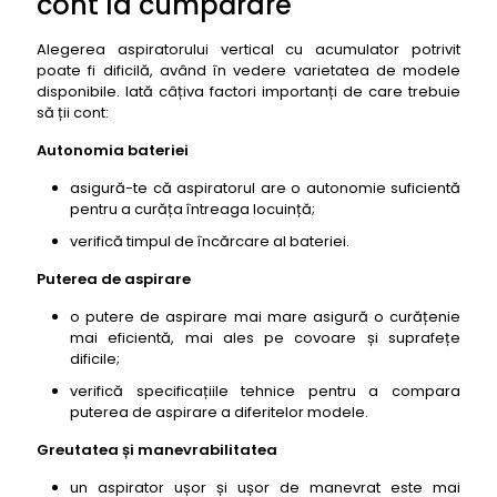
cont la cumpărare
Alegerea aspiratorului vertical cu acumulator potrivit
poate fi dificilă, având în vedere varietatea de modele
disponibile. Iată câțiva factori importanți de care trebuie
să ții cont:
Autonomia bateriei
asigură-te că aspiratorul are o autonomie suficientă
pentru a curăța întreaga locuință;
verifică timpul de încărcare al bateriei.
Puterea de aspirare
o putere de aspirare mai mare asigură o curățenie
mai eficientă, mai ales pe covoare și suprafețe
dificile;
verifică specificațiile tehnice pentru a compara
puterea de aspirare a diferitelor modele.
Greutatea și manevrabilitatea
un aspirator ușor și ușor de manevrat este mai