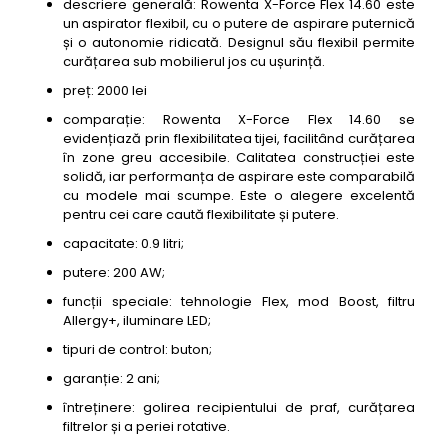
descriere generală: Rowenta X-Force Flex 14.60 este
un aspirator flexibil, cu o putere de aspirare puternică
și o autonomie ridicată. Designul său flexibil permite
curățarea sub mobilierul jos cu ușurință.
preț: 2000 lei
comparație: Rowenta X-Force Flex 14.60 se
evidențiază prin flexibilitatea tijei, facilitând curățarea
în zone greu accesibile. Calitatea construcției este
solidă, iar performanța de aspirare este comparabilă
cu modele mai scumpe. Este o alegere excelentă
pentru cei care caută flexibilitate și putere.
capacitate: 0.9 litri;
putere: 200 AW;
funcții speciale: tehnologie Flex, mod Boost, filtru
Allergy+, iluminare LED;
tipuri de control: buton;
garanție: 2 ani;
întreținere: golirea recipientului de praf, curățarea
filtrelor și a periei rotative.