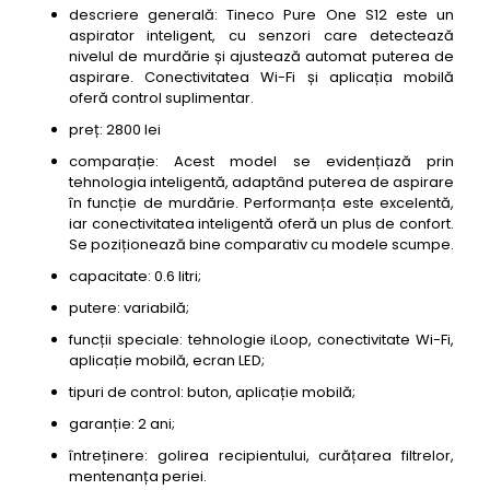
descriere generală: Tineco Pure One S12 este un
aspirator inteligent, cu senzori care detectează
nivelul de murdărie și ajustează automat puterea de
aspirare. Conectivitatea Wi-Fi și aplicația mobilă
oferă control suplimentar.
preț: 2800 lei
comparație: Acest model se evidențiază prin
tehnologia inteligentă, adaptând puterea de aspirare
în funcție de murdărie. Performanța este excelentă,
iar conectivitatea inteligentă oferă un plus de confort.
Se poziționează bine comparativ cu modele scumpe.
capacitate: 0.6 litri;
putere: variabilă;
funcții speciale: tehnologie iLoop, conectivitate Wi-Fi,
aplicație mobilă, ecran LED;
tipuri de control: buton, aplicație mobilă;
garanție: 2 ani;
întreținere: golirea recipientului, curățarea filtrelor,
mentenanța periei.