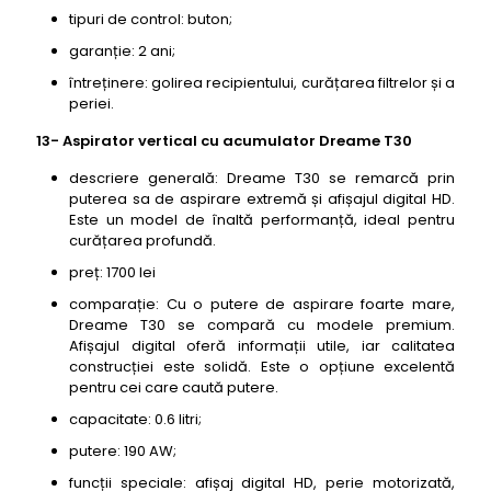
tipuri de control: buton;
garanție: 2 ani;
întreținere: golirea recipientului, curățarea filtrelor și a
periei.
13- Aspirator vertical cu acumulator Dreame T30
descriere generală: Dreame T30 se remarcă prin
puterea sa de aspirare extremă și afișajul digital HD.
Este un model de înaltă performanță, ideal pentru
curățarea profundă.
preț: 1700 lei
comparație: Cu o putere de aspirare foarte mare,
Dreame T30 se compară cu modele premium.
Afișajul digital oferă informații utile, iar calitatea
construcției este solidă. Este o opțiune excelentă
pentru cei care caută putere.
capacitate: 0.6 litri;
putere: 190 AW;
funcții speciale: afișaj digital HD, perie motorizată,