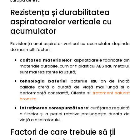
Europa de est.
Rezistența și durabilitatea
aspiratoarelor verticale cu
acumulator
Rezistența unui aspirator vertical cu acumulator depinde
de mai mulți factori:
calitatea materialelor
: aspiratoarele fabricate din
materiale durabile, cum ar fi plasticul ABS sau metalul,
sunt mai rezistente la uzură;
tehnologia bateriei
: bateriile litiu-ion de înaltă
calitate oferă o durată de viață mai lungă și o
performanță constantă; Citeste si:
tratament naturist
bronsita
.
întreținerea corespunzătoare
: curățarea regulată
a filtrelor și a periei rotative prelungește durata de
viață a aspiratorului.
Factori de care trebuie să ții