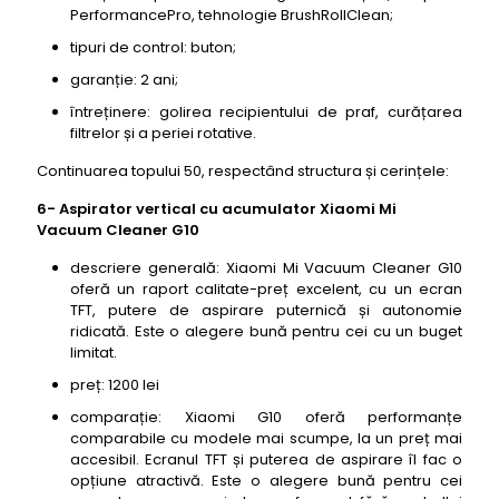
PerformancePro, tehnologie BrushRollClean;
tipuri de control: buton;
garanție: 2 ani;
întreținere: golirea recipientului de praf, curățarea
filtrelor și a periei rotative.
Continuarea topului 50, respectând structura și cerințele:
6- Aspirator vertical cu acumulator Xiaomi Mi
Vacuum Cleaner G10
descriere generală: Xiaomi Mi Vacuum Cleaner G10
oferă un raport calitate-preț excelent, cu un ecran
TFT, putere de aspirare puternică și autonomie
ridicată. Este o alegere bună pentru cei cu un buget
limitat.
preț: 1200 lei
comparație: Xiaomi G10 oferă performanțe
comparabile cu modele mai scumpe, la un preț mai
accesibil. Ecranul TFT și puterea de aspirare îl fac o
opțiune atractivă. Este o alegere bună pentru cei