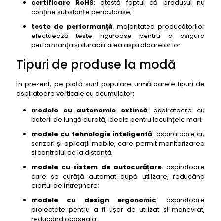
certificare RoHS
: atestă faptul că produsul nu
conține substanțe periculoase;
teste de performanță
: majoritatea producătorilor
efectuează teste riguroase pentru a asigura
performanța și durabilitatea aspiratoarelor lor.
Tipuri de produse la modă
În prezent, pe piață sunt populare următoarele tipuri de
aspiratoare verticale cu acumulator:
modele cu autonomie extinsă
: aspiratoare cu
baterii de lungă durată, ideale pentru locuințele mari;
modele cu tehnologie inteligentă
: aspiratoare cu
senzori și aplicații mobile, care permit monitorizarea
și controlul de la distanță;
modele cu sistem de autocurățare
: aspiratoare
care se curăță automat după utilizare, reducând
efortul de întreținere;
modele cu design ergonomic
: aspiratoare
proiectate pentru a fi ușor de utilizat și manevrat,
reducând oboseala;