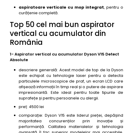
aspiratoare verticale cu mop integrat
, pentru o
curățenie completă.
Top 50 cel mai bun aspirator
vertical cu acumulator din
România
1- Aspirator vertical cu acumulator Dyson V15 Detect
Absolute
descriere generală: Acest model de top de la Dyson
este echipat cu tehnologie laser pentru a detecta
particulele microscopice de praf, un ecran LCD care
afișează informații în timp real și o putere de aspirare
impresionantă. Este ideal pentru toate tipurile de
suprafețe și pentru persoanele cu alergii.
preț: 4500 lei
comparație: Dyson V15 este liderul pieței, depășind
majoritatea concurenților prin inovație și
performanță. Calitatea materialelor și tehnologia
avansată îl fac superior modelelor mai accesibile.