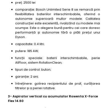
preț: 2500 lei
comparație: Bosch Unlimited Serie 8 se remarcă prin
flexibilitatea bateriilor interschimbabile, oferind o
autonomie superioară multor modele. Calitatea
construcției este excelentă, rivalizând cu modele mai
scumpe. Este o alegere bună pentru cei care doresc
performanță și autonomie fără a plăti prețul unui
Dyson.
capacitate: 0.4 litri;
putere: 185 AW;
funcții speciale: baterii interschimbabile, perie
AllFloor, sistem RotationClean;
tipuri de control: buton;
garanție: 2 ani;
întreținere: golirea recipientului de praf, curățarea
filtrelor și a periei rotative.
3- Aspirator vertical cu acumulator Rowenta X-Force
Flex 14.60